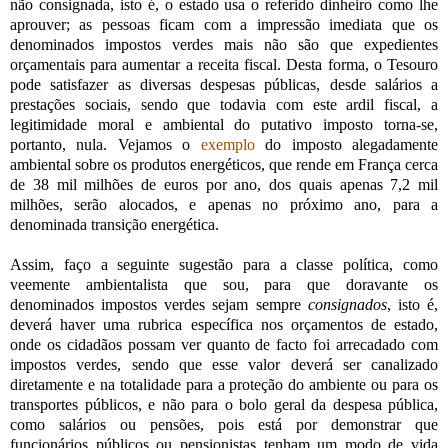
não consignada, isto é, o estado usa o referido dinheiro como lhe
aprouver; as pessoas ficam com a impressão imediata que os
denominados impostos verdes mais não são que expedientes
orçamentais para aumentar a receita fiscal. Desta forma, o Tesouro
pode satisfazer as diversas despesas públicas, desde salários a
prestações sociais, sendo que todavia com este ardil fiscal, a
legitimidade moral e ambiental do putativo imposto torna-se,
portanto, nula. Vejamos o
exemplo
do imposto alegadamente
ambiental sobre os produtos energéticos, que rende em França cerca
de 38 mil milhões de euros por ano, dos quais apenas 7,2 mil
milhões, serão alocados, e apenas no próximo ano, para a
denominada transição energética.
Assim, faço a seguinte sugestão para a classe política, como
veemente ambientalista que sou, para que doravante os
denominados impostos verdes sejam sempre
consignados
, isto é,
deverá haver uma rubrica específica nos orçamentos de estado,
onde os cidadãos possam ver quanto de facto foi arrecadado com
impostos verdes, sendo que esse valor deverá ser canalizado
diretamente e na totalidade para a proteção do ambiente ou para os
transportes públicos, e não para o bolo geral da despesa pública,
como salários ou pensões, pois está por demonstrar que
funcionários públicos ou pensionistas tenham um modo de vida