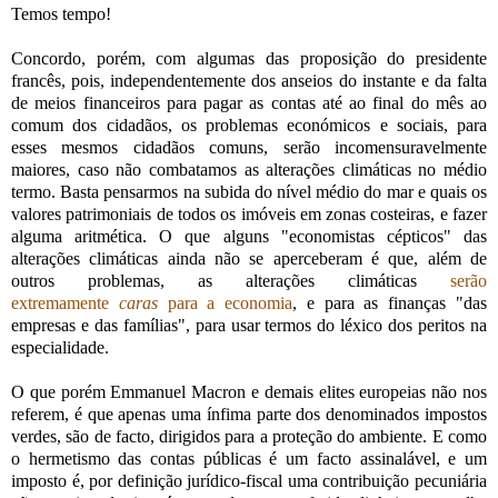
Temos tempo!
Concordo, porém, com algumas das proposição do presidente
francês, pois, independentemente dos anseios do instante e da falta
de meios financeiros para pagar as contas até ao final do mês ao
comum dos cidadãos, os problemas económicos e sociais, para
esses mesmos cidadãos comuns, serão incomensuravelmente
maiores, caso não combatamos as alterações climáticas no médio
termo. Basta pensarmos na subida do nível médio do mar e quais os
valores patrimoniais de todos os imóveis em zonas costeiras, e fazer
alguma aritmética. O que alguns "economistas cépticos" das
alterações climáticas ainda não se aperceberam é que, além de
outros problemas, as alterações climáticas
serão
extremamente
caras
para a economia
, e para as finanças "das
empresas e das famílias", para usar termos do léxico dos peritos na
especialidade.
O que porém Emmanuel Macron e demais elites europeias não nos
referem, é que apenas uma ínfima parte dos denominados impostos
verdes, são de facto, dirigidos para a proteção do ambiente. E como
o hermetismo das contas públicas é um facto assinalável, e um
imposto é, por definição jurídico-fiscal uma contribuição pecuniária