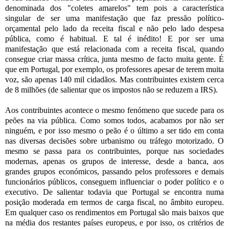
denominada dos "coletes amarelos" tem pois a característica
singular de ser uma manifestação que faz pressão político-
orçamental pelo lado da receita fiscal e não pelo lado despesa
pública, como é habitual. E tal é inédito! E por ser uma
manifestação que está relacionada com a receita fiscal, quando
consegue criar massa crítica, junta mesmo de facto muita gente. É
que em Portugal, por exemplo, os professores apesar de terem muita
voz, são apenas 140 mil cidadãos. Mas contribuintes existem cerca
de 8 milhões (de salientar que os impostos não se reduzem a IRS).
Aos contribuintes acontece o mesmo fenómeno que sucede para os
peões na via pública. Como somos todos, acabamos por não ser
ninguém, e por isso mesmo o peão é o último a ser tido em conta
nas diversas decisões sobre urbanismo ou tráfego motorizado. O
mesmo se passa para os contribuintes, porque nas sociedades
modernas, apenas os grupos de interesse, desde a banca, aos
grandes grupos económicos, passando pelos professores e demais
funcionários públicos, conseguem influenciar o poder político e o
executivo. De salientar todavia que Portugal se encontra numa
posição moderada em termos de carga fiscal, no âmbito europeu.
Em qualquer caso os rendimentos em Portugal são mais baixos que
na média dos restantes países europeus, e por isso, os critérios de