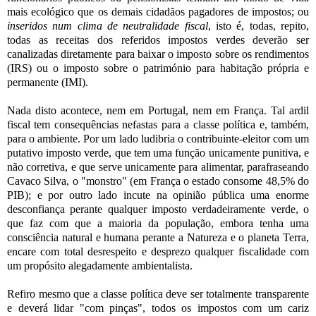
mais ecológico que os demais cidadãos pagadores de impostos; ou
inseridos num clima de neutralidade fiscal
, isto é, todas, repito,
todas as receitas dos referidos impostos verdes deverão ser
canalizadas diretamente para baixar o imposto sobre os rendimentos
(IRS) ou o imposto sobre o património para habitação própria e
permanente (IMI).
Nada disto acontece, nem em Portugal, nem em França. Tal ardil
fiscal tem consequências nefastas para a classe política e, também,
para o ambiente. Por um lado ludibria o contribuinte-eleitor com um
putativo imposto verde, que tem uma função unicamente punitiva, e
não corretiva, e que serve unicamente para alimentar, parafraseando
Cavaco Silva, o "monstro" (em França o estado consome 48,5% do
PIB); e por outro lado incute na opinião pública uma enorme
desconfiança perante qualquer imposto verdadeiramente verde, o
que faz com que a maioria da população, embora tenha uma
consciência natural e humana perante a Natureza e o planeta Terra,
encare com total desrespeito e desprezo qualquer fiscalidade com
um propósito alegadamente ambientalista.
Refiro mesmo que a classe política deve ser totalmente transparente
e deverá lidar "com pinças", todos os impostos com um cariz