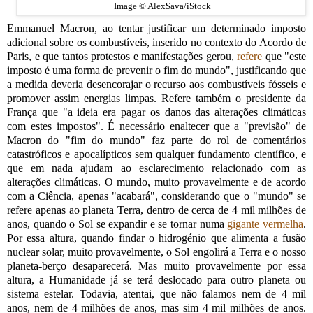
Image © AlexSava/iStock
Emmanuel Macron, ao tentar justificar um determinado imposto
adicional sobre os combustíveis, inserido no contexto do Acordo de
Paris, e que tantos protestos e manifestações gerou,
refere
que "este
imposto é uma forma de prevenir o fim do mundo", justificando que
a medida deveria desencorajar o recurso aos combustíveis fósseis e
promover assim energias limpas. Refere também o presidente da
França que "a ideia era pagar os danos das alterações climáticas
com estes impostos". É necessário enaltecer que a "previsão" de
Macron do "fim do mundo" faz parte do rol de comentários
catastróficos e apocalípticos sem qualquer fundamento científico, e
que em nada ajudam ao esclarecimento relacionado com as
alterações climáticas. O mundo, muito provavelmente e de acordo
com a Ciência, apenas "acabará", considerando que o "mundo" se
refere apenas ao planeta Terra, dentro de cerca de 4 mil milhões de
anos, quando o Sol se expandir e se tornar numa
gigante vermelha
.
Por essa altura, quando findar o hidrogénio que alimenta a fusão
nuclear solar, muito provavelmente, o Sol engolirá a Terra e o nosso
planeta-berço desaparecerá. Mas muito provavelmente por essa
altura, a Humanidade já se terá deslocado para outro planeta ou
sistema estelar. Todavia, atentai, que não falamos nem de 4 mil
anos, nem de 4 milhões de anos, mas sim 4 mil milhões de anos.