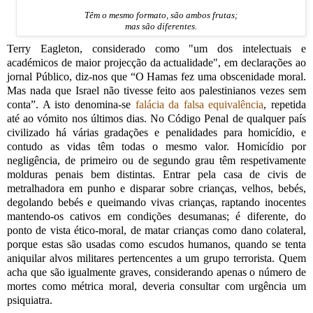
Têm o mesmo formato, são ambos frutas;
mas são diferentes.
Terry Eagleton, considerado como "um dos intelectuais e
académicos de maior projecção da actualidade", em declarações ao
jornal Público, diz-nos que “O Hamas fez uma obscenidade moral.
Mas nada que Israel não tivesse feito aos palestinianos vezes sem
conta”. A isto denomina-se
falácia da falsa equivalência
, repetida
até ao vómito nos últimos dias. No Código Penal de qualquer país
civilizado há várias gradações e penalidades para homicídio, e
contudo as vidas têm todas o mesmo valor. Homicídio por
negligência, de primeiro ou de segundo grau têm respetivamente
molduras penais bem distintas. Entrar pela casa de civis de
metralhadora em punho e disparar sobre crianças, velhos, bebés,
degolando bebés e queimando vivas crianças, raptando inocentes
mantendo-os cativos em condições desumanas; é diferente, do
ponto de vista ético-moral, de matar crianças como dano colateral,
porque estas são usadas como escudos humanos, quando se tenta
aniquilar alvos militares pertencentes a um grupo terrorista. Quem
acha que são igualmente graves, considerando apenas o número de
mortes como métrica moral, deveria consultar com urgência um
psiquiatra.