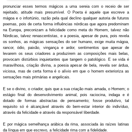
pronunciar esses termos mágicos a uma sereia com o receio de ser
rejeitado, atitude mais presumível. O Poeta é aquele que escreve a
mágoa e o infortúnio, razão pela qual declino qualquer autoria de futuros
poemas, pois de certa forma influências nórdicas que agora predominam
na Europa, preconizam a felicidade como meta do Homem, talvez não
Nórdicas, talvez renascentistas, e a poesia, apesar de pura, pois revela
os sonhos, as mágicas sensações do ser humano, exige muita mágoa,
rancor, ódio, paixão, vingança e ardor, sentimentos que apesar de
levarem os seus criadores a produzirem as composições mais belas,
provocam distúrbios inquietantes que tangem o patológico. E se vida é
maravilhosa, criação divina, a poesia apesar de bela, revela ser árdua,
viciosa, mas de certa forma é o alívio em que o homem exterioriza as
sensações mais primárias e angelicais.
E se o divino, o criador, quis que a sua criação mais amada, o Homem; o
estágio final do desenvolvimento animal, pois raciocina, indaga e é
dotado de formas abstractas de pensamento; fosse produtivo, tal
requisito só é alcançável através do bem-estar interior do indivíduo,
através da felicidade e através da responsável liberdade.
E por mágica semelhança arábica da rima, associada às raízes latinas
da língua em que escrevo, a felicidade rima com a fidelidade.