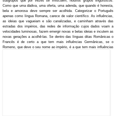
subgrupos que por vezes se imiscuem, noutros grupos li
nguísticos.
Como que uma dádiva, uma oferta, uma adenda, que quando é honesta,
bela e amorosa deve sempre ser acolhida. Categorizar o Português
apenas como língua Romana, carece de valor científico. As influências,
as ideias que vagueiam e são canalizadas, e caminham através das
estradas dos impérios, das redes de informação cujos dados voam a
velocidades luminosas, fazem emergir novas e belas ideias e incutem as
novas gerações a acolhê-las. Se dentro das línguas ditas Românicas o
Francês é de certo a que tem mais influências Germânicas, se o
Romeno, que deve o seu nome a
o i
mpério, é a que tem mais influências