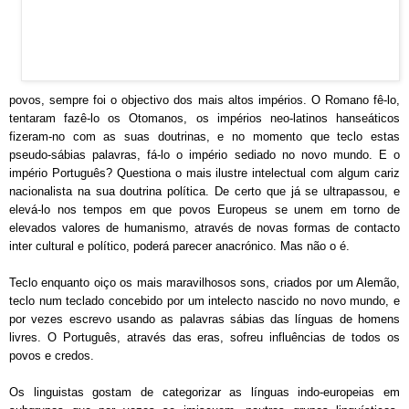
povos, sempre foi o objectivo dos mais altos impérios. O Romano fê-lo,
tentaram fazê-lo os Otomanos, os impérios neo-latinos hanseáticos
fizeram-no com as suas doutrinas, e no momento que t
e
clo
estas
pseudo-sábias palavras, fá-lo o império sediado no novo mundo. E o
império Português? Q
uestiona o mais ilustre intelectual com algum cariz
nacionalista na sua doutrina política. De certo que
já se ultrapassou, e
elevá-lo nos tempos em que povos Europeus se unem em torno de
elevados v
alores de humanismo, através de novas formas de contacto
inter cultural e político, poderá parecer anacrónico. Mas não o é.
Teclo enquanto oiço os mais maravilhosos sons, criados por um Alemão,
teclo num teclado c
oncebido por um intelecto nascido
no novo mundo, e
por vezes escrevo usando as palavras sábias das lín
guas de homens
livres. O Português, através das eras, sofreu influências de todos os
povos e credos.
Os linguistas gostam de categorizar as línguas indo-europeias em