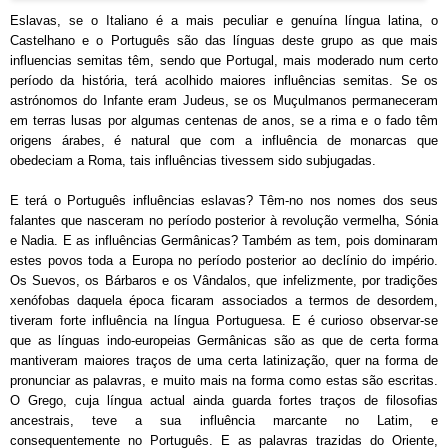
Eslavas, se o Italiano é a mais peculiar e genuína língua latina, o
Castelhano e o Português são das línguas deste grupo as que mais
influencias semitas têm, sendo que
Portugal, mais moderado num certo
período da história, terá acolhido maiores influências semitas
. Se os
astrónomos do Infante eram Judeus, se os Muçulmanos permaneceram
em terras lusas por algumas centenas de anos, se a rima e o fado têm
origens árabes, é natural que com a influência de monarc
as que
obedeciam a Roma, tais influências tivess
em sido subjugadas.
E terá o Português influências eslavas? Têm-no nos nomes dos seus
falantes que nasceram no período posterior à revolução ver
melha, Sónia
e Nadia. E as influências Germânicas? Também as tem, pois dominaram
estes povos toda a Europa no período posterior ao declínio do império.
Os Suevos, os Bárbaros e os Vândalos, que infelizmente, por tradições
xenófobas daquela época ficaram associados a termos de desordem,
tiveram forte influência na língua Portuguesa. E é curioso observar-se
que as línguas indo-europeias Germânicas são as que de certa forma
mantiveram maiores traços de uma certa latinização, quer na forma de
pronunciar as palavras, e muito mais na forma como estas são escritas.
O Grego, cuja língua actual ainda guarda fortes traços de filosofias
ancestrais, teve a sua influência marcante no Latim, e
consequentemente no Português. E as palavras trazidas do Oriente,