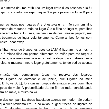
conheço.
 o sistema deu-me atribuído um lugar entre duas pessoas e lá fui
ugar no corredor, ou seja, paguei 33€ para passar do lugar B para
ei ao lugar, nos lugares A e B estava uma mãe com um filho
mento de marcar a mãe no lugar C e o filho no lugar A, para lhes
fazerem a troca. Ou seja, se nenhum de nós tivesse pagado, mal
a trocarmos de lugar voluntariamente. Como ambos fomos com
ples "seat swap".
ha filha menor de 5 anos, os tipos da LATAM fizeram-me a mesma
e à minha filha em pontas diferentes do avião para me forçar a
asileira, e aparentemente é uma prática ilegal, pois trata-se neste
 eles, e mudaram-nos o lugar gratuitamente, tendo pedido apenas
ntação das companhias áreas na reserva dos lugares,
ais lugares de corredor e de janela, que lugares ao meio
C, D, F, vs B, E), fora casais, grupos de amigos e pais com filhos
ares de meio. A probabilidade de, no fim de tudo, considerando
rem ao meio, é muito baixa.
gar das companhias áreas baseia-se apenas no medo, não cedam
alquer problema em, já no avião, sugerir trocas de lugares de
ria. O algoritmo basia-se também no facto, de as pessoas