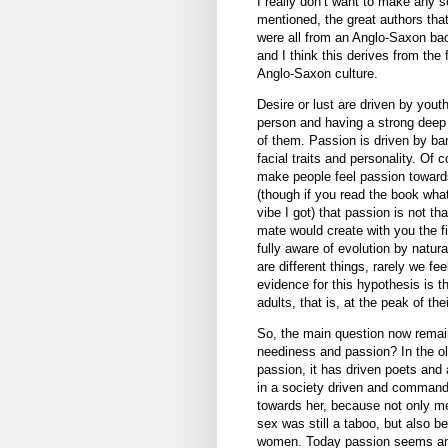
I really don’t want to make any so
mentioned, the great authors that
were all from an Anglo-Saxon bac
and I think this derives from the 
Anglo-Saxon culture.
Desire or lust are driven by yout
person and having a strong deep 
of them. Passion is driven by ba
facial traits and personality. Of
make people feel passion toward
(though if you read the book what
vibe I got) that passion is not t
mate would create with you the f
fully aware of evolution by natur
are different things, rarely we f
evidence for this hypothesis is 
adults, that is, at the peak of th
So, the main question now remai
neediness and passion? In the old
passion, it has driven poets and 
in a society driven and comman
towards her, because not only me
sex was still a taboo, but also 
women. Today passion seems ana