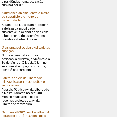
e residência, numa acusação
criminal por dif...
A diferença abismal entre o metro
de superfície e o metro de
profundidade
Sejamos factuais, para apregoar
a defesa da mobilidade
sustentável e acabar de vez com
a hegemonia do automóvel nas
grandes cidades. Aprese...
O sistema petrodólar explicado às
crianças
Numa aldeia habitam três
pessoas, o Mustafá, o Américo e o
Zé do Mundo. O Mustafá tem no
seu quintal um poço com água,
que até ao momento t...
Laterais da Av. da Liberdade
utilizáveis apenas por peões e
velocípedes
Passeio Público Av. da Liberdade
e Restauradores no séc. XIX
Mesmo muito antes de os
recentes projetos da av. da
Liberdade terem sido ...
Ganham 2800€/mês, trabalham 4
horas por dia, têm 30 dias úteis