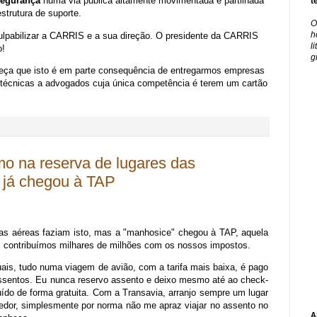
segurança
numa via pública altamente movimentada e partilhada
t
strutura de suporte.
O
h
ulpabilizar a CARRIS e a sua direção. O presidente da CARRIS
l
o!
g
eça que isto é em parte consequência de entregarmos empresas
técnicas a advogados cuja única competência é terem um cartão
mo na reserva de lugares das
 já chegou à TAP
s aéreas faziam isto, mas a "manhosice" chegou à TAP, aquela
s contribuímos milhares de milhões com os nossos impostos.
is, tudo numa viagem de avião, com a tarifa mais baixa, é pago
 assentos. Eu nunca reservo assento e deixo mesmo até ao check-
buído de forma gratuita. Com a Transavia, arranjo sempre um lugar
rredor, simplesmente por norma não me apraz viajar no assento no
A