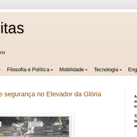
itas
ero
Filosofia e Política
Mobilidade
Tecnologia
Eng
e segurança no Elevador da Glória
A
m
e
T
b
w