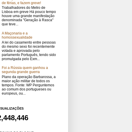
de férias, e fazem greve!
Trabalhadores do Metro de
Lisboa em greve Há pouco tempo
houve uma grande manifestação
denominada "Geração à Rasca"
que teve...
A Maçonaria e a
homossexualidade
A lei do casamento entre pessoas
do mesmo sexo foi recentemente
votada e aprovada pelo
parlamento Português, tendo sido
promulgada pelo Exm...
Foi a Rússia quem ganhou a
segunda grande guerra
Plano da operação Barbarossa, a
maior ação militar de todos os
tempos. Fonte: WP Perguntemos
ao comum dos portugueses ou
europeus, ou...
ISUALIZAÇÕES
2,448,446