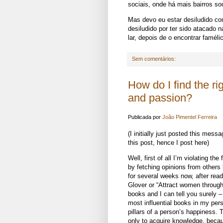
sociais, onde há mais bairros so
Mas devo eu estar desiludido com
desiludido por ter sido atacado 
lar, depois de o encontrar faméli
Sem comentários:
How do I find the r
and passion?
Publicada por
João Pimentel Ferreira
(I initially just posted this mes
this post, hence I post here)
Well, first of all I’m violating th
by fetching opinions from others
for several weeks now, after re
Glover or “Attract women throug
books and I can tell you surely –
most influential books in my pers
pillars of a person’s happiness.
only to acquire knowledge, beca