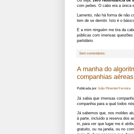
Ou seja,
zero redundância de 
com peões. O cabo era a única e
Lamento, não há forma de não c
tem de se demitir. Isto é o básic
E a mim ninguém me tira da cab
públicas com imensas questões 
partidário.
Sem comentários:
A manha do algorit
companhias aéreas
Publicada por
João Pimentel Ferreira
Já sabia que imensas companhia
companhia para a qual todos nó
Já sabemos que, nos moldes atua
à parte, incluído a reserva dos
in, para ver que lugar me é atri
gratuito, ou na janela, ou no co