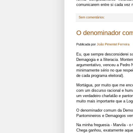
comunicarem entre si cada vez 
Sem comentários:
O denominador com
Publicada por
João Pimentel Ferreira
Eu, que sempre desconsiderei soc
Demagogia e a Iliteracia. Monten
argumentativo, venceu a Pedro N
minimamente sério no que respei
de cada programa eleitoral).
Mortágua, por muito que me enco
com um discurso racional e human
um verdadeiro charlatão e panto
muito mais importante que a Lo
O denominador comum da Democr
Pantomineiros e Demagogos venc
Na minha freguesia - Marvila - o
Chega ganhou, exatamente aquel