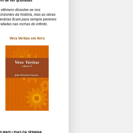
êm de ser gravadas
 efémero dissolve-se nos
orizontes da história, mas as obras
iterárias ficam para sempre perenes
rafadas nas rochas do infinito.
Vera Veritas em livro
S MAIS LIDAS DA SEMANA