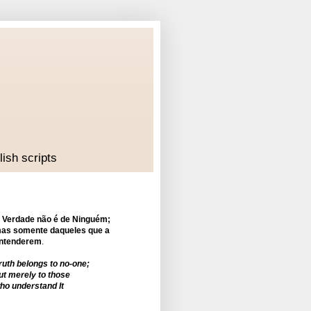
lish scripts
 Verdade não é de Ninguém;
as somente daqueles que a
ntenderem
.
ruth belongs to no-one;
ut merely to those
ho understand It