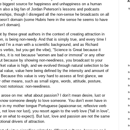
A
the biggest source for happiness and unhappiness on a human
m also a big fan of Jordan Peterson’s lessons and podcasts
ionships, though I disregard all the non-sense he broadcasts on all
 doesn’t domain (some Hubris here in the sense he seems to have
sn’t domain).
by these great authors in the context of creating attraction in
en, is being non-needy. And that is simply true, and every time I
, and I’m a man with a scientific background, and as Richard
s verbis, but you get the vibe), “Science is Great because it
rks, it is not because “women are bad or immoral” or any other
, but because by showing non-neediness, you broadcast to your
ket value is high, and we evolved through natural selection to be
ial value, value here being defined by the intensity and amount of
. Because this value is very hard to assess at first glance, we
y other means, such as small signs, words, attitude, posture,
ost notorious: non-neediness.
arose on me: what about passion? I don’t mean desire, lust or
 know someone deeply to love someone. You don’t even have in
ike in my mother tongue Portuguese (apaixonar-se; reflexive verb
not love nor lust), you resort again to the verb love (“fall in love”,
lear on what to expect). But lust, love and passion are not the same
otional drivers of attraction.