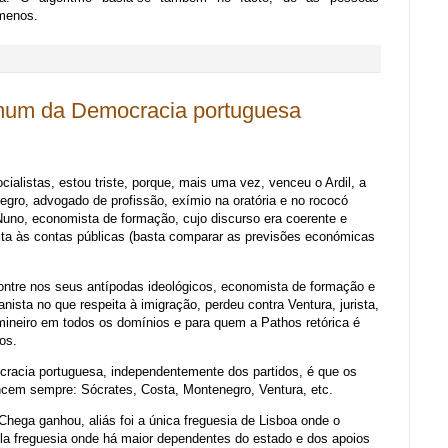
menos.
um da Democracia portuguesa
ialistas, estou triste, porque, mais uma vez, venceu o Ardil, a
egro, advogado de profissão, exímio na oratória e no rococó
uno, economista de formação, cujo discurso era coerente e
ta às contas públicas (basta comparar as previsões económicas
ntre nos seus antípodas ideológicos, economista de formação e
ista no que respeita à imigração, perdeu contra Ventura, jurista,
mineiro em todos os domínios e para quem a Pathos retórica é
gos.
acia portuguesa, independentemente dos partidos, é que os
em sempre: Sócrates, Costa, Montenegro, Ventura, etc.
 Chega ganhou, aliás foi a única freguesia de Lisboa onde o
a freguesia onde há maior dependentes do estado e dos apoios