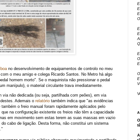
E
E
E
O
E
E
A
Q
E
O
E
sboa
no desenvolvimento de equipamentos de controlo no meu
O
ST com o meu amigo e colega Ricardo Santos. No Metro há algo
E
edal homem morto". Se o maquinista não pressionar o pedal
V
um manípulo), o material circulante trava imediatamente.
V
m via não dedicada (ou seja, partilhada com peões), em via
a destes. Ademais o
relatório
também indica que "as evidências
e também o freio manual foram rapidamente aplicados pelo
s que na configuração existente os freios não têm a capacidade
A
cabinas em movimento sem estas terem as suas massas em vazio
O
 do cabo de ligação. Desta forma, não constitui um sistema
t
."
A