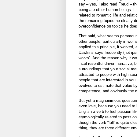
say – yes, I also read Freud – 
being are other human beings. I’
related to romantic life and relat
the remaining topics he clearly
overconfidence on topics he doe
That said, what seems paramount 
other people, particularly in wom
applied this principle, it worked
Dawkins says frequently (not ipsi
works”. And the reason why it wo
incel resentful driven narrative
surroundings that your social mar
attracted to people with high soc
people that are interested in you
evolved to estimate that value b
competence, and obviously the m
But yet a magnanimous question 
even love, because you need to
English a verb to feel passion l
etymologically related to passion, 
though the verb “fall” is quite c
thing, they are three different em