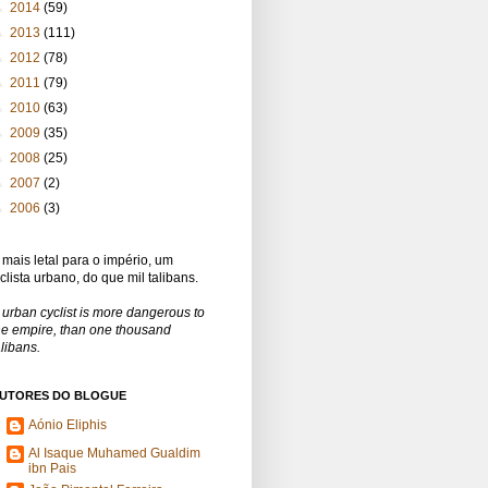
►
2014
(59)
►
2013
(111)
►
2012
(78)
►
2011
(79)
►
2010
(63)
►
2009
(35)
►
2008
(25)
►
2007
(2)
►
2006
(3)
 mais letal para o império, um
iclista urbano, do que mil talibans.
 urban cyclist is more dangerous to
he empire, than one thousand
alibans.
UTORES DO BLOGUE
Aónio Eliphis
Al Isaque Muhamed Gualdim
ibn Pais