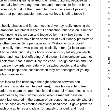
rt of virtue signalling related to different cultures, because as I
 actually improved my emotional and romantic life for the better
kground, but all of them seem to ignore the issue of passion,
fact that perhaps passion, not sex nor love, is still a taboo in
h, bodily shapes and fitness, love is driven by really knowing the
emotional reciprocal respectful connection, but passion is neither
rely knowing the person and triggered by mainly two things: the
 course there must have been some sort of evolutionary pressure to
s other people. Schopenhauer in his “Metaphysics of Love”
 he really meant was passion), basically refers (at least was the
hat honourable but just your body unconsciously telling you which
ittest and healthiest offspring. And though Schopenhauer was not
É
al selection, that is most likely the case. Though passion and lust
c
eel passion towards very elderly or disabled people, and another
that most people feel passion when they are teenagers or young
A
eir hormone levels.
t
t
ns: How to find nowadays the right balance between non-
 days (no nostalgia intended here), it was honourable to feel
A
artists to create the most iconic and beautiful master pieces, and
ded clearly by men, women loved when a man felt passion
rely lust entered in the domain of disrespect in a society wherein
because passion by creating emotional neediness, it gave power to
chronical, times and ideas fortunately changed, and most