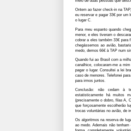
meio de duas pessoas que des
Ontem ao fazer check-in na TAP,
eu reservar e pagar 33€ por um l
o lugar C.
Para meu espanto quando chegu
menor, e eles tiveram o descara
cobrar a eles também 33€ para 
chegássemos ao avião, bastari
medo, demos 66€ à TAP num sim
Quando fui ao Brasil com a mil
canalhice, colocaram-me a mim 
pagar o lugar. Consultei a lei br
caso de menores. Telefonei para
para irmos juntos.
Conclusão: não cedam à te
estatisticamente há muitos m
(precisamente o dobro, filas A, 
que forçosamente escolherão lug
trocas voluntárias no avião, de i
Os algoritmos na reserva de lu
ao medo. Ademais não tenham qu
forma completamente voluntá