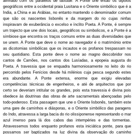
alinhado com os paralelos de latitude. A Ponte une então os dipolos
geográficos entre a ocidental praia Lusitana e o Oriente simbólico que é a
India, a China e as Arábias, no entanto mantendo o denominador comum
que são os nascentes lisbonês e da margem do rio cujas ninfas
inspiravam de exuberância o excelso e ínclito Poeta. A Ponte, é
sempre
um trajecto que une dois locais, geográficos ou simbolicos, e a Ponte é a
simbiose que encontra os traços comuns entre as duas diversidades que
se unem. A Ponte que deve o nome ao navegador é o matrimónio entre
as dicotomias simbólicas que os incautos e os profanos trespassam no
seu quotidiano. Esta ponte deve o nome ao magno descobridor nos
cantos de Camões, nos cantos dos Lusíadas, a epopeia augusta do
Poeta. A travessia que se enquadra harmoniosamente no leito do rio
percorrido pelos Fenícios desde há milénios cuja pesca segundo estes
era abundante. A Ponte extensa, enorme que exigiu elevadas
competências técnicas de engenheiros, e até de arquitectos que por
certo se deveriam intitular os grandes, pois esta travessia é divina pois
obedece às doutrinas das obras de arte sacramentais abençoadas pelo
todo-poderoso. Esta passagem que une o Oriente lisbonês, também este
uma gare de caminhos e diásporas, e o Oriente simbólico das paragens
do Indo, atravessa a larga bacia do rio olissiponense representando o mar
azul imenso para lá dos cabos das intempéries e das tormentas.
Atravessemos todos enquanto profanos esta iniciática ponte, para que
possamos ser baptizados na luz divina da observação do caminho