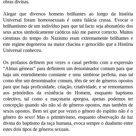
obras divinas.
Alegar que diversos homens brilhantes ao longo da história
Universal foram homossexuais é outra falácia crassa. Evocar o
brilhantismo de um indivíduo para que tal facto seja abonatório dos
seus actos simbolicamente caóticos não me parece correcto. Muitos
cientistas do tempo do Nazismo eram extremamente brilhantes e
este regime degenerou na maior chacina e genocídio que a História
Universal conheceu.
Os profanos definem por vezes o casal perfeito com a expressão
“Almas gémeas” para definirem um denominador comum para que
haja um entendimento constante e uma simbiose perfeita, mas tal
como têm um denominador comum, têm de ser de géneros opostos
para que haja proficuidade, criação, criatividade, e se remontarmos
aos primórdios da existência do Homem, enquanto baptismo
colectivo, tal como a maçonaria apregoa, apenas podemos ter
concepção quando são não só de géneros opostos, mas também de
sexos opostos. Bem sei que por vezes o género do espírito não é o
género do sexo! Mas o primitivismo, enquanto observação da luz
divina do baptismo da raça humana, evoca sempre o dualismo entre
estes dois tipos de géneros sexuais.