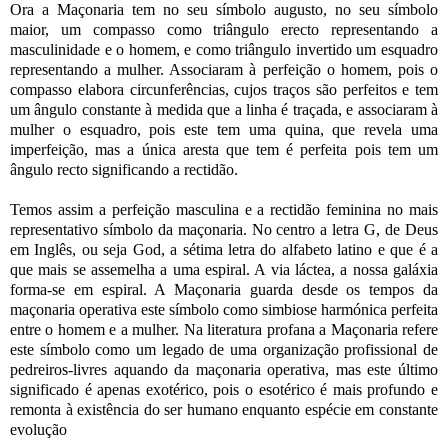
Ora a Maçonaria tem no seu símbolo augusto, no seu símbolo
maior, um compasso como triângulo erecto representando a
masculinidade e o homem, e como triângulo invertido um esquadro
representando a mulher. Associaram à perfeição o homem, pois o
compasso elabora circunferências, cujos traços são perfeitos e tem
um ângulo constante à medida que a linha é traçada, e associaram à
mulher o esquadro, pois este tem uma quina, que revela uma
imperfeição, mas a única aresta que tem é perfeita pois tem um
ângulo recto significando a rectidão.
Temos assim a perfeição masculina e a rectidão feminina no mais
representativo símbolo da maçonaria. No centro a letra G, de Deus
em Inglês, ou seja God, a sétima letra do alfabeto latino e que é a
que mais se assemelha a uma espiral. A via láctea, a nossa galáxia
forma-se em espiral. A Maçonaria guarda desde os tempos da
maçonaria operativa este símbolo como simbiose harmónica perfeita
entre o homem e a mulher. Na literatura profana a Maçonaria refere
este símbolo como um legado de uma organização profissional de
pedreiros-livres aquando da maçonaria operativa, mas este último
significado é apenas exotérico, pois o esotérico é mais profundo e
remonta à existência do ser humano enquanto espécie em constante
evolução