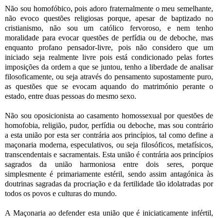
Não sou homofóbico, pois adoro fraternalmente o meu semelhante,
não evoco questões religiosas porque, apesar de baptizado no
cristianismo, não sou um católico fervoroso, e nem tenho
moralidade para evocar questões de perfídia ou de deboche, mas
enquanto profano pensador-livre, pois não considero que um
iniciado seja realmente livre pois está condicionado pelas fortes
imposições da ordem a que se juntou, tenho a liberdade de analisar
filosoficamente, ou seja através do pensamento supostamente puro,
as questões que se evocam aquando do matrimónio perante o
estado, entre duas pessoas do mesmo sexo.
Não sou oposicionista ao casamento homossexual por questões de
homofobia, religião, pudor, perfídia ou deboche, mas sou contrário
a esta união por esta ser contrária aos princípios, tal como define a
maçonaria moderna, especulativos, ou seja filosóficos, metafísicos,
transcendentais e sacramentais. Esta união é contrária aos princípios
sagrados da união harmoniosa entre dois seres, porque
simplesmente é primariamente estéril, sendo assim antagónica às
doutrinas sagradas da procriação e da fertilidade tão idolatradas por
todos os povos e culturas do mundo.
A Maçonaria ao defender esta união que é iniciaticamente infértil,