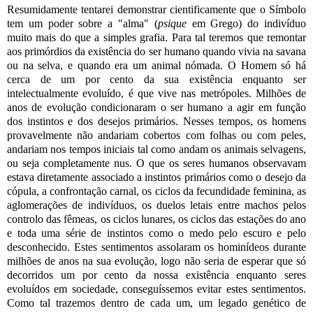
Resumidamente tentarei demonstrar cientificamente que o Símbolo
tem um poder sobre a "alma" (
psique
em Grego) do indivíduo
muito mais do que a simples grafia. Para tal teremos que remontar
aos primórdios da existência do ser humano quando vivia na savana
ou na selva, e quando era um animal nómada. O Homem só há
cerca de um por cento da sua existência enquanto ser
intelectualmente evoluído, é que vive nas metrópoles. Milhões de
anos de evolução condicionaram o ser humano a agir em função
dos instintos e dos desejos primários. Nesses tempos, os homens
provavelmente não andariam cobertos com folhas ou com peles,
andariam nos tempos iniciais tal como andam os animais selvagens,
ou seja completamente nus. O que os seres humanos observavam
estava diretamente associado a instintos primários como o desejo da
cópula, a confrontação carnal, os ciclos da fecundidade feminina, as
aglomerações de indivíduos, os duelos letais entre machos pelos
controlo das fêmeas, os ciclos lunares, os ciclos das estações do ano
e toda uma série de instintos como o medo pelo escuro e pelo
desconhecido. Estes sentimentos assolaram os hominídeos durante
milhões de anos na sua evolução, logo não seria de esperar que só
decorridos um por cento da nossa existência enquanto seres
evoluídos em sociedade, conseguíssemos evitar estes sentimentos.
Como tal trazemos dentro de cada um, um legado genético de