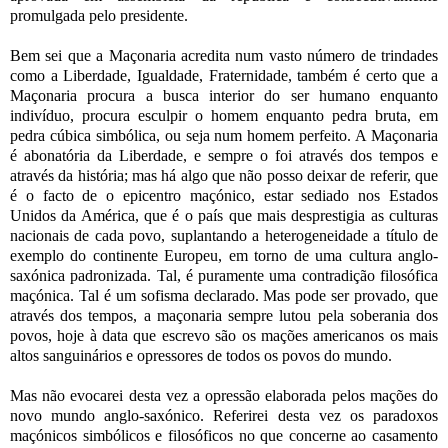
promulgada pelo presidente.
Bem sei que a Maçonaria acredita num vasto número de trindades
como a Liberdade, Igualdade, Fraternidade, também é certo que a
Maçonaria procura a busca interior do ser humano enquanto
indivíduo, procura esculpir o homem enquanto pedra bruta, em
pedra cúbica simbólica, ou seja num homem perfeito. A Maçonaria
é abonatória da Liberdade, e sempre o foi através dos tempos e
através da história; mas há algo que não posso deixar de referir, que
é o facto de o epicentro maçónico, estar sediado nos Estados
Unidos da América, que é o país que mais desprestigia as culturas
nacionais de cada povo, suplantando a heterogeneidade a título de
exemplo do continente Europeu, em torno de uma cultura anglo-
saxónica padronizada. Tal, é puramente uma contradição filosófica
maçónica. Tal é um sofisma declarado. Mas pode ser provado, que
através dos tempos, a maçonaria sempre lutou pela soberania dos
povos, hoje à data que escrevo são os mações americanos os mais
altos sanguinários e opressores de todos os povos do mundo.
Mas não evocarei desta vez a opressão elaborada pelos mações do
novo mundo anglo-saxónico. Referirei desta vez os paradoxos
maçónicos simbólicos e filosóficos no que concerne ao casamento