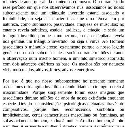
milhões de anos que ainda mantemos connosco. Ora durante todo
esse período em que nos observávamos nus, associamos no nosso
subconsciente que um triângulo invertido estaria associado à
feminilidade, ou seja às características que uma fêmea tem por
natureza, como submissão, passividade, fraqueza de músculos; no
entanto revela subtileza, astúcia, ardileza, e criação; e seria um
triângulo invertido porque a mulher nua, sem ser depilada revela
nos genitais um triângulo invertido, ou seja a vulva. Ao Homem
associamos o triângulo erecto, exatamente porque o nosso legado
genético no nosso subconsciente associou durante milhões de anos
a observação num macho homem, a um falo simétrico adornado
com dois adereços esféricos na base. Os machos são por natureza
viris, musculados, altivos, fortes, ativos e enérgicos.
Por isso é que no nosso subconsciente no presente momento
associamos o triângulo invertido à feminilidade e o triângulo ereto à
masculinidade. Porque simplesmente foram essas imagens que
associámos durante milhões de anos da nossa existência enquanto
espécie. Devido a considerações psicológicas efetuadas através de
comparativos, porque lhes reconhecemos, simbólica ou
implicitamente, certas características masculinas ou femininas, ao
sol associámos o homem, e a lua à mulher. Ao dia o homem, à noite
a mulher. À esquerda a mulher, à direita o homem. Ao número par a