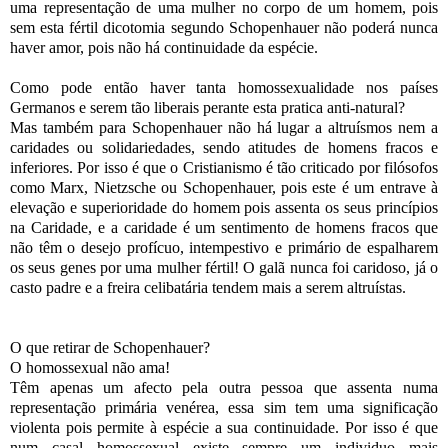
uma representação de uma mulher no corpo de um homem, pois
sem esta fértil dicotomia segundo Schopenhauer não poderá nunca
haver amor, pois não há continuidade da espécie.
Como pode então haver tanta homossexualidade nos países
Germanos e serem tão liberais perante esta pratica anti-natural?
Mas também para Schopenhauer não há lugar a altruísmos nem a
caridades ou solidariedades, sendo atitudes de homens fracos e
inferiores. Por isso é que o Cristianismo é tão criticado por filósofos
como Marx, Nietzsche ou Schopenhauer, pois este é um entrave à
elevação e superioridade do homem pois assenta os seus princípios
na Caridade, e a caridade é um sentimento de homens fracos que
não têm o desejo profícuo, intempestivo e primário de espalharem
os seus genes por uma mulher fértil! O galã nunca foi caridoso, já o
casto padre e a freira celibatária tendem mais a serem altruístas.
O que retirar de Schopenhauer?
O homossexual não ama!
Têm apenas um afecto pela outra pessoa que assenta numa
representação primária venérea, essa sim tem uma significação
violenta pois permite à espécie a sua continuidade. Por isso é que
num casal homossexual existe sempre um individuo mais