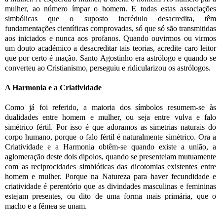
mulher, ao número ímpar o homem. E todas estas associações
simbólicas que o suposto incrédulo desacredita, têm
fundamentações científicas comprovadas, só que só são transmitidas
aos iniciados e nunca aos profanos. Quando ouvirmos ou virmos
um douto académico a desacreditar tais teorias, acredite caro leitor
que por certo é mação. Santo Agostinho era astrólogo e quando se
converteu ao Cristianismo, perseguiu e ridicularizou os astrólogos.
A Harmonia e a Criatividade
Como já foi referido, a maioria dos símbolos resumem-se às
dualidades entre homem e mulher, ou seja entre vulva e falo
simétrico fértil. Por isso é que adoramos as simetrias naturais do
corpo humano, porque o falo fértil é naturalmente simétrico. Ora a
Criatividade e a Harmonia obtêm-se quando existe a união, a
aglomeração deste dois dipolos, quando se presenteiam mutuamente
com as reciprocidades simbióticas das dicotomias existentes entre
homem e mulher. Porque na Natureza para haver fecundidade e
criatividade é perentório que as divindades masculinas e femininas
estejam presentes, ou dito de uma forma mais primária, que o
macho e a fêmea se unam.