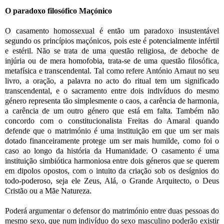
O paradoxo filosófico Maçónico
O casamento homossexual é então um paradoxo insustentável
segundo os princípios maçónicos, pois este é potencialmente infértil
e estéril. Não se trata de uma questão religiosa, de deboche de
injúria ou de mera homofobia, trata-se de uma questão filosófica,
metafísica e transcendental. Tal como refere António Arnaut no seu
livro, a oração, a palavra no acto do ritual tem um significado
transcendental, e o sacramento entre dois indivíduos do mesmo
género representa tão simplesmente o caos, a carência de harmonia,
a carência de um outro género que está em falta. Também não
concordo com o constitucionalista Freitas do Amaral quando
defende que o matrimónio é uma instituição em que um ser mais
dotado financeiramente protege um ser mais humilde, como foi o
caso ao longo da história da Humanidade. O casamento é uma
instituição simbiótica harmoniosa entre dois géneros que se querem
em dipolos opostos, com o intuito da criação sob os desígnios do
todo-poderoso, seja ele Zeus, Alá, o Grande Arquitecto, o Deus
Cristão ou a Mãe Natureza.
Poderá argumentar o defensor do matrimónio entre duas pessoas do
mesmo sexo, que num indivíduo do sexo masculino poderão existir