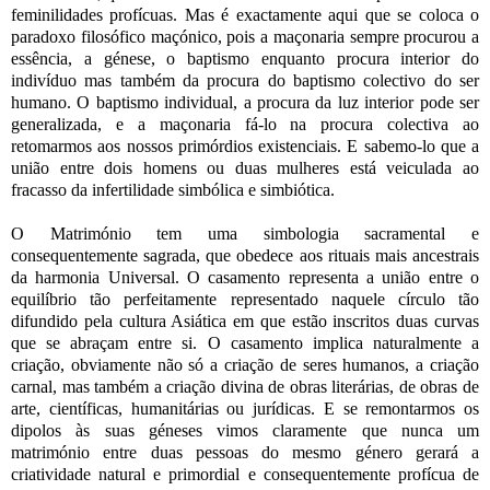
feminilidades profícuas. Mas é exactamente aqui que se coloca o
paradoxo filosófico maçónico, pois a maçonaria sempre procurou a
essência, a génese, o baptismo enquanto procura interior do
indivíduo mas também da procura do baptismo colectivo do ser
humano. O baptismo individual, a procura da luz interior pode ser
generalizada, e a maçonaria fá-lo na procura colectiva ao
retomarmos aos nossos primórdios existenciais. E sabemo-lo que a
união entre dois homens ou duas mulheres está veiculada ao
fracasso da infertilidade simbólica e simbiótica.
O Matrimónio tem uma simbologia sacramental e
consequentemente sagrada, que obedece aos rituais mais ancestrais
da harmonia Universal. O casamento representa a união entre o
equilíbrio tão perfeitamente representado naquele círculo tão
difundido pela cultura Asiática em que estão inscritos duas curvas
que se abraçam entre si. O casamento implica naturalmente a
criação, obviamente não só a criação de seres humanos, a criação
carnal, mas também a criação divina de obras literárias, de obras de
arte, científicas, humanitárias ou jurídicas. E se remontarmos os
dipolos às suas géneses vimos claramente que nunca um
matrimónio entre duas pessoas do mesmo género gerará a
criatividade natural e primordial e consequentemente profícua de