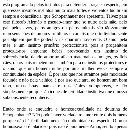
está programado pelos instintos para defender a raça e a espécie, em
que esses mesmos instintos muito mais fortes e violentos ludibriam
sempre a consciência, que Schopenhauer nos apresenta. Talvez para
este filósofo Alemão o pseudo-amor que se nutre pela mãe, pelo
pai, pelos avós, pelos amigos ou pelos animais são tão-somente
representações de amores frutíferos e carnais que o individuo sente
por alguém que lhe poderá vir a criar um novo ente. O amor pela
mãe é um instinto primário proteccionista pois a progenitora
protegia-nos enquanto bebés provocando um instinto de
sobrevivência, dando amor ao afecto maternal, os amigos, os fieis
cães, ou os pais remetem-nos também para os instintos protectores e
o amor que um homem nutre por uma mulher evoca sempre a
continuidade da espécie. É por isso que nos atraimos pela mocidade
fecunda e não pela velhice, é por isso que atrai ao homem um bom
rabo, umas boas mamas e uns lábios voloptuosos, é tão
simplesmente porque são ícones de fertilidade instintiva que o nosso
subconsciente reconhece.
Então onde se enquadra a homossexualidade na doutrina de
Schopenhauer? Não pode haver verdadeiro amor entre dois homens
porque não há fertilidade nem há continuidade da espécie. O amor
homossexual é falacioso pois não é puramente Amor, sendo apenas