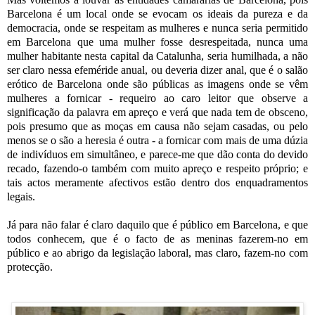
Barcelona é um local onde se evocam os ideais da pureza e da
democracia, onde se respeitam as mulheres e nunca seria permitido
em Barcelona que uma mulher fosse desrespeitada, nunca uma
mulher habitante nesta capital da Catalunha, seria humilhada, a não
ser claro nessa efeméride anual, ou deveria dizer anal, que é o salão
erótico de Barcelona onde são públicas as imagens onde se vêm
mulheres a fornicar - requeiro ao caro leitor que observe a
significação da palavra em apreço e verá que nada tem de obsceno,
pois presumo que as moças em causa não sejam casadas, ou pelo
menos se o são a heresia é outra - a fornicar com mais de uma dúzia
de indivíduos em simultâneo, e parece-me que dão conta do devido
recado, fazendo-o também com muito apreço e respeito próprio; e
tais actos meramente afectivos estão dentro dos enquadramentos
legais.
Já para não falar é claro daquilo que é público em Barcelona, e que
todos conhecem, que é o facto de as meninas fazerem-no em
público e ao abrigo da legislação laboral, mas claro, fazem-no com
protecção.