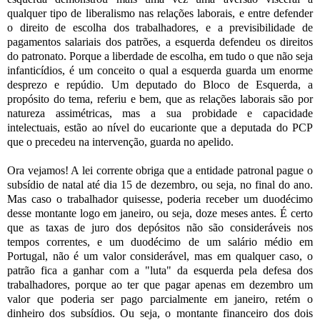
qualquer tipo de liberalismo nas relações laborais, e entre defender
o direito de escolha dos trabalhadores, e a previsibilidade de
pagamentos salariais dos patrões, a esquerda defendeu os direitos
do patronato. Porque a liberdade de escolha, em tudo o que não seja
infanticídios, é um conceito o qual a esquerda guarda um enorme
desprezo e repúdio. Um deputado do Bloco de Esquerda, a
propósito do tema, referiu e bem, que as relações laborais são por
natureza assimétricas, mas a sua probidade e capacidade
intelectuais, estão ao nível do eucarionte que a deputada do PCP
que o precedeu na intervenção, guarda no apelido.
Ora vejamos! A lei corrente obriga que a entidade patronal pague o
subsídio de natal até dia 15 de dezembro, ou seja, no final do ano.
Mas caso o trabalhador quisesse, poderia receber um duodécimo
desse montante logo em janeiro, ou seja, doze meses antes. É certo
que as taxas de juro dos depósitos não são consideráveis nos
tempos correntes, e um duodécimo de um salário médio em
Portugal, não é um valor considerável, mas em qualquer caso, o
patrão fica a ganhar com a "luta" da esquerda pela defesa dos
trabalhadores, porque ao ter que pagar apenas em dezembro um
valor que poderia ser pago parcialmente em janeiro, retém o
dinheiro dos subsídios. Ou seja, o montante financeiro dos dois