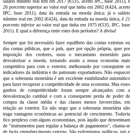
salário mínimo real tem em 2017 (€535, acerto IPC, base 2011), é
26 porcento
superior ao valor
real
que tinha em 2002 (€424, acerto
IPC, base 2011), data da entrada na moeda única; já o salário
mínimo real em 2002 (€424), data da entrada na moeda única, é
21
porcento inferior
ao valor real que tinha em 1975 (€535, IPC, base
2011). E qual a diferença entre estes dois períodos? A divisa!
Sempre que foi necessário fazer equilíbrio das contas externas ou
das contas públicas, que o país, quer por opção própria, quer por
imposição dos credores, usou o mecanismo monetário para
desvalorizar a moeda, tornando assim a nossa economia mais
competitiva para com o exterior, melhorando por conseguinte os
indicadores da indústria e do patronato exportadores. Não esquecer
que a soberania monetária é um excelente estabilizador automático
para fazer recuperar a competitividade de uma economia. Mas esses
ganhos de competitividade foram sempre alcançados com a
desvalorização cambial e com a consequente perda de poder de
compra da classe média e das classes menos favorecidas, em
relação ao exterior. Eu não nego que a soberania monetária não
traga vantagens económicas ao potencial de crescimento. Todavia
fico perplexo com alguns economistas, pois àquilo que denominam
de "instrumentos para regular a balança de pagamentos", chama-se
de facto
empobrecimento externo
. São eufemismos políticos, tais e