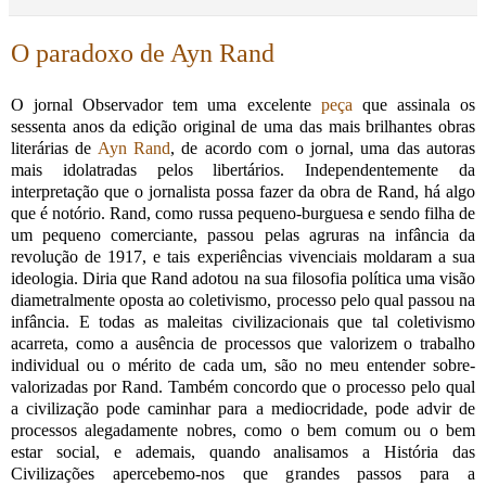
O paradoxo de Ayn Rand
O jornal Observador tem uma excelente
peça
que assinala os
sessenta anos da edição original de uma das mais brilhantes obras
literárias de
Ayn Rand
, de acordo com o jornal, uma das autoras
mais idolatradas pelos libertários. Independentemente da
interpretação que o jornalista possa fazer da obra de Rand, há algo
que é notório. Rand, como russa pequeno-burguesa e sendo filha de
um pequeno comerciante, passou pelas agruras na infância da
revolução de 1917, e tais experiências vivenciais moldaram a sua
ideologia. Diria que Rand adotou na sua filosofia política uma visão
diametralmente oposta ao coletivismo, processo pelo qual passou na
infância. E todas as maleitas civilizacionais que tal coletivismo
acarreta, como a ausência de processos que valorizem o trabalho
individual ou o mérito de cada um, são no meu entender sobre-
valorizadas por Rand. Também concordo que o processo pelo qual
a civilização pode caminhar para a mediocridade, pode advir de
processos alegadamente nobres, como o bem comum ou o bem
estar social, e ademais, quando analisamos a História das
Civilizações apercebemo-nos que grandes passos para a