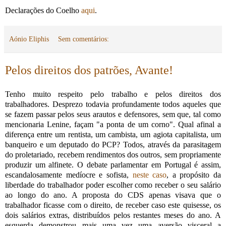
Declarações do Coelho
aqui
.
Aónio Eliphis
Sem comentários:
Pelos direitos dos patrões, Avante!
Tenho muito respeito pelo trabalho e pelos direitos dos
trabalhadores. Desprezo todavia profundamente todos aqueles que
se fazem passar pelos seus arautos e defensores, sem que, tal como
mencionaria Lenine, façam "a ponta de um corno". Qual afinal a
diferença entre um rentista, um cambista, um agiota capitalista, um
banqueiro e um deputado do PCP? Todos, através da parasitagem
do proletariado, recebem rendimentos dos outros, sem propriamente
produzir um alfinete. O debate parlamentar em Portugal é assim,
escandalosamente medíocre e sofista,
neste caso
, a propósito da
liberdade do trabalhador poder escolher como receber o seu salário
ao longo do ano. A proposta do CDS apenas visava que o
trabalhador ficasse com o direito, de receber caso este quisesse, os
dois salários extras, distribuídos pelos restantes meses do ano. A
esquerda demonstrou mais uma vez uma aversão visceral a