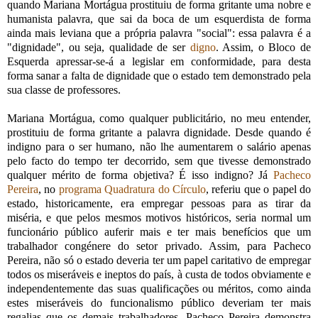
quando Mariana Mortágua prostituiu de forma gritante uma nobre e
humanista palavra, que sai da boca de um esquerdista de forma
ainda mais leviana que a própria palavra "social": essa palavra é a
"dignidade", ou seja, qualidade de ser
digno
. Assim, o Bloco de
Esquerda apressar-se-á a legislar em conformidade, para desta
forma sanar a falta de dignidade que o estado tem demonstrado pela
sua classe de professores.
Mariana Mortágua, como qualquer publicitário, no meu entender,
prostituiu de forma gritante a palavra dignidade. Desde quando é
indigno para o ser humano, não lhe aumentarem o salário apenas
pelo facto do tempo ter decorrido, sem que tivesse demonstrado
qualquer mérito de forma objetiva? É isso indigno? Já
Pacheco
Pereira
, no
programa Quadratura do Círculo
, referiu que o papel do
estado, historicamente, era empregar pessoas para as tirar da
miséria, e que pelos mesmos motivos históricos, seria normal um
funcionário público auferir mais e ter mais benefícios que um
trabalhador congénere do setor privado. Assim, para Pacheco
Pereira, não só o estado deveria ter um papel caritativo de empregar
todos os miseráveis e ineptos do país, à custa de todos obviamente e
independentemente das suas qualificações ou méritos, como ainda
estes miseráveis do funcionalismo público deveriam ter mais
regalias que os demais trabalhadores. Pacheco Pereira demonstra