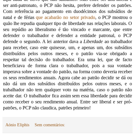
ser anti-patronato, o PCP não hesita, prefere defender os patrões.
Com referência ao pagamento em duodécimos dos subsídios de
natal e de férias
que acabarão no setor privado
, o PCP mostrou o
quão lhe repudia qualquer tipo de liberdade nas relações laborais. O
seu repúdio ao liberalismo é tão vincado e marcante, que entre
defender o trabalhador e defender a entidade patronal, o PCP
defende o segundo. A lei anterior dava a
Liberdade
ao trabalhador
para receber, caso este quisesse, um, e apenas um, dos subsídios
distribuídos pelos outros meses, e o patrão via-se obrigado a
respeitar tal decisão do trabalhador. Era uma lei, que de facto
beneficiava de forma clara o trabalhador, pois a sua vontade
imperava sobre a vontade do patrão, na forma como deveria receber
os seus rendimentos anuais. Agora cabe ao patrão decidir se dá ou
não dá um dos subsídios distribuídos pelos outros meses, e o
trabalhador não tem qualquer voto na matéria, caso o patrão não
aceite dar. O trabalhador fica assim sem essa liberdade para decidir
como receber o seu rendimento anual. Entre ser liberal e ser pró-
patrões, o PCP não claudica, patrões primeiro!
Aónio Eliphis
Sem comentários: