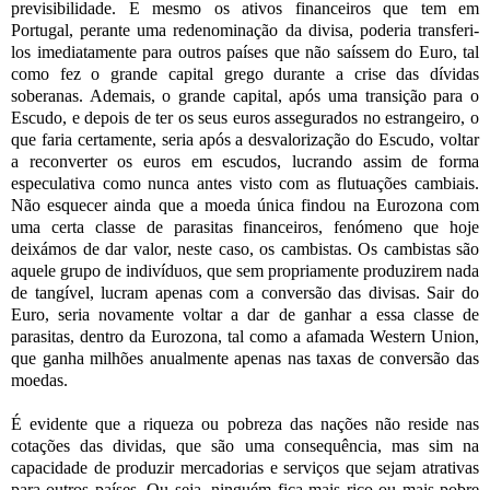
previsibilidade. E mesmo os ativos financeiros que tem em
Portugal, perante uma redenominação da divisa, poderia transferi-
los imediatamente para outros países que não saíssem do Euro, tal
como fez o grande capital grego durante a crise das dívidas
soberanas. Ademais, o grande capital, após uma transição para o
Escudo, e depois de ter os seus euros assegurados no estrangeiro, o
que faria certamente, seria após a desvalorização do Escudo, voltar
a reconverter os euros em escudos, lucrando assim de forma
especulativa como nunca antes visto com as flutuações cambiais.
Não esquecer ainda que a moeda única findou na Eurozona com
uma certa classe de parasitas financeiros, fenómeno que hoje
deixámos de dar valor, neste caso, os cambistas. Os cambistas são
aquele grupo de indivíduos, que sem propriamente produzirem nada
de tangível, lucram apenas com a conversão das divisas. Sair do
Euro, seria novamente voltar a dar de ganhar a essa classe de
parasitas, dentro da Eurozona, tal como a afamada Western Union,
que ganha milhões anualmente apenas nas taxas de conversão das
moedas.
É evidente que a riqueza ou pobreza das nações não reside nas
cotações das dividas, que são uma consequência, mas sim na
capacidade de produzir mercadorias e serviços que sejam atrativas
para outros países. Ou seja, ninguém fica mais rico ou mais pobre