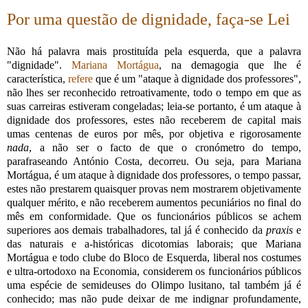
Por uma questão de dignidade, faça-se Lei
Não há palavra mais prostituída pela esquerda, que a palavra
"dignidade".
Mariana Mortágua
, na demagogia que lhe é
característica,
refere
que é um "ataque à dignidade dos professores",
não lhes ser reconhecido retroativamente, todo o tempo em que as
suas carreiras estiveram congeladas; leia-se portanto, é um ataque à
dignidade dos professores, estes não receberem de capital mais
umas centenas de euros por mês, por objetiva e rigorosamente
nada
, a não ser o facto de que o cronómetro do tempo,
parafraseando António Costa, decorreu. Ou seja, para Mariana
Mortágua, é um ataque à dignidade dos professores, o tempo passar,
estes não prestarem quaisquer provas nem mostrarem objetivamente
qualquer mérito, e não receberem aumentos pecuniários no final do
mês em conformidade. Que os funcionários públicos se achem
superiores aos demais trabalhadores, tal já é conhecido da
praxis
e
das naturais e a-históricas dicotomias laborais; que Mariana
Mortágua e todo clube do Bloco de Esquerda, liberal nos costumes
e ultra-ortodoxo na Economia, considerem os funcionários públicos
uma espécie de semideuses do Olimpo lusitano, tal também já é
conhecido; mas não pude deixar de me indignar profundamente,