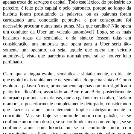
apenas troca de serviços e capital. Todo este léxico, do proletário ao
parceiro, é feito pelo capital e pelo patronato, porque ao longo da
história foram prostituindo as palavras, ou as palavras foram
carregando uma conotação pejorativa e por conseguinte foi
necessário procurar outras mais puras. Mas que caralho? Não opera
um condutor da Uber um veículo automóvel? Logo, se as mais
basilares regas da semântica e da sintaxe fossem tidas em
consideração, um motorista que opera para a Uber seria tão-
somente um operário, ou seja, aquele que opera um veículo
automóvel, visto que parceiros normalmente só se houver leito
partilhado.
Claro que a língua evolui, semântica e sintaticamente, e diria até
que evolui mais rapidamente na semântica do que na sintaxe! Como
evoluiu a palavra Amor, primeiramente apenas com um significado
platónico, filosófico, associado ao Bem e ao Belo, posteriormente
deturpado por poetas marialvas, que ao galantearem o alvo, "faziam
o amor", e posteriormente completamente deturpado, considerando
que fazer o amor presentemente implica obrigatoriamente o
concúbito. Mas se hoje se confunde amor com paixão, se se
confunde amor com desejo, se se confunde amor com volúpia, se se
confunde amor com luxúria ou se se confunde amor com
concupiscência; a língua ficou por conseguinte mais pobre, porque