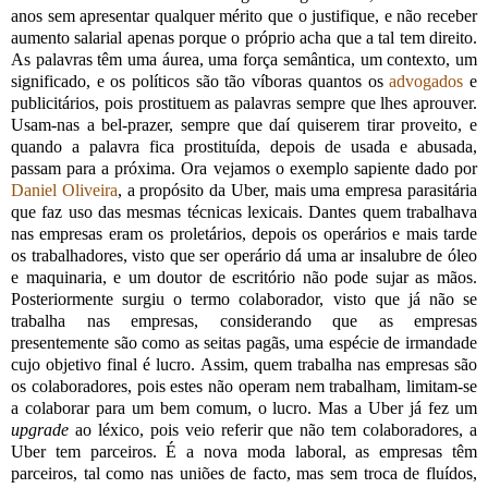
anos sem apresentar qualquer mérito que o justifique, e não receber
aumento salarial apenas porque o próprio acha que a tal tem direito.
As palavras têm uma áurea, uma força semântica, um contexto, um
significado, e os políticos são tão víboras quantos os
advogados
e
publicitários, pois prostituem as palavras sempre que lhes aprouver.
Usam-nas a bel-prazer, sempre que daí quiserem tirar proveito, e
quando a palavra fica prostituída, depois de usada e abusada,
passam para a próxima. Ora vejamos o exemplo sapiente dado por
Daniel Oliveira
, a propósito da Uber, mais uma empresa parasitária
que faz uso das mesmas técnicas lexicais. Dantes quem trabalhava
nas empresas eram os proletários, depois os operários e mais tarde
os trabalhadores, visto que ser operário dá uma ar insalubre de óleo
e maquinaria, e um doutor de escritório não pode sujar as mãos.
Posteriormente surgiu o termo colaborador, visto que já não se
trabalha nas empresas, considerando que as empresas
presentemente são como as seitas pagãs, uma espécie de irmandade
cujo objetivo final é lucro. Assim, quem trabalha nas empresas são
os colaboradores, pois estes não operam nem trabalham, limitam-se
a colaborar para um bem comum, o lucro. Mas a Uber já fez um
upgrade
ao léxico, pois veio referir que não tem colaboradores, a
Uber tem parceiros. É a nova moda laboral, as empresas têm
parceiros, tal como nas uniões de facto, mas sem troca de fluídos,