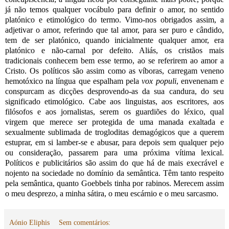
já não temos qualquer vocábulo para definir o amor, no sentido
platónico e etimológico do termo. Vimo-nos obrigados assim, a
adjetivar o amor, referindo que tal amor, para ser puro e cândido,
tem de ser platónico, quando inicialmente qualquer amor, era
platónico e não-carnal por defeito. Aliás, os cristãos mais
tradicionais conhecem bem esse termo, ao se referirem ao amor a
Cristo. Os políticos são assim como as víboras, carregam veneno
hemotóxico na língua que espalham pela
vox populi
, envenenam e
conspurcam as dicções desprovendo-as da sua candura, do seu
significado etimológico. Cabe aos linguistas, aos escritores, aos
filósofos e aos jornalistas, serem os guardiões do léxico, qual
virgem que merece ser protegida de uma manada exaltada e
sexualmente sublimada de trogloditas demagógicos que a querem
estuprar, em si lamber-se e abusar, para depois sem qualquer pejo
ou consideração, passarem para uma próxima vítima lexical.
Políticos e publicitários são assim do que há de mais execrável e
nojento na sociedade no domínio da semântica. Têm tanto respeito
pela semântica, quanto Goebbels tinha por rabinos. Merecem assim
o meu desprezo, a minha sátira, o meu escárnio e o meu sarcasmo.
Aónio Eliphis
Sem comentários: