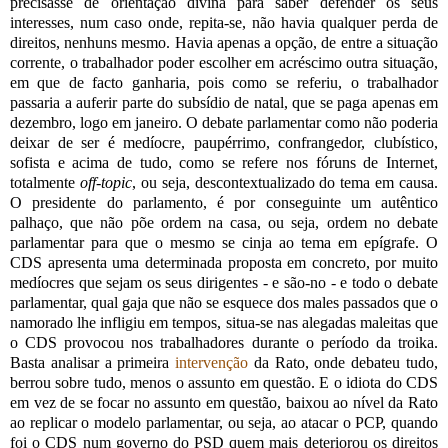
precisasse de orientação divina para saber defender os seus
interesses, num caso onde, repita-se, não havia qualquer perda de
direitos, nenhuns mesmo. Havia apenas a opção, de entre a situação
corrente, o trabalhador poder escolher em acréscimo outra situação,
em que de facto ganharia, pois como se referiu, o trabalhador
passaria a auferir parte do subsídio de natal, que se paga apenas em
dezembro, logo em janeiro. O debate parlamentar como não poderia
deixar de ser é medíocre, paupérrimo, confrangedor, clubístico,
sofista e acima de tudo, como se refere nos fóruns de Internet,
totalmente
off-topic
, ou seja, descontextualizado do tema em causa.
O presidente do parlamento, é por conseguinte um autêntico
palhaço, que não põe ordem na casa, ou seja, ordem no debate
parlamentar para que o mesmo se cinja ao tema em epígrafe. O
CDS apresenta uma determinada proposta em concreto, por muito
medíocres que sejam os seus dirigentes - e são-no - e todo o debate
parlamentar, qual gaja que não se esquece dos males passados que o
namorado lhe infligiu em tempos, situa-se nas alegadas maleitas que
o CDS provocou nos trabalhadores durante o período da troika.
Basta analisar a primeira
intervenção
da Rato, onde debateu tudo,
berrou sobre tudo, menos o assunto
em questão. E o idiota do CDS
em vez de se focar no assunto em questão, baixou ao nível da Rato
ao replicar o modelo parlamentar, ou seja, ao atacar o PCP, quando
foi o CDS num governo do PSD quem mais deteriorou os direitos