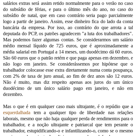
salários extras será assim retido normalmente para o verão no caso
do subsídio de férias, e para o último mês do ano, no caso do
subsídio de natal, que em caso contrário seria pago parcialmente
logo a partir de janeiro. Assim, esse dinheiro fica do lado da conta
bancária da empresa. Por isso, ao contrário do que arrota a tal
deputada do PCP, os patrões agradecem "a luta dos trabalhadores".
Mas podemos fazer algumas contas. Se considerarmos um salário
médio mensal líquido de 725 euros, que é aproximadamente a
média salarial em Portugal a 14 meses, um duodécimo dá 60 euros.
São 60 euros que o patrão retém e que paga apenas em dezembro, e
não logo em janeiro. Se considerássemos por hipótese que o
trabalhador colocasse esse extra diretamente numa conta poupança,
com 2% de taxa de juro anual, ao fim de dez anos são 12 euros.
Não é muito, mas diz respeito apenas aos juros do um único
duodécimo de um único salário pago em janeiro, e não em
dezembro.
Mas o que é em qualquer caso mais ultrajante, é o repúdio que a
esquerdalhada
tem a qualquer tipo de liberdade nas relações
laborais, mesmo que não haja qualquer perda de rendimentos para o
trabalhador, e a noção ultrajante e patriarcal que tem perante o
trabalhador, estupidificando-o e infantilizando-o, como se o mesmo