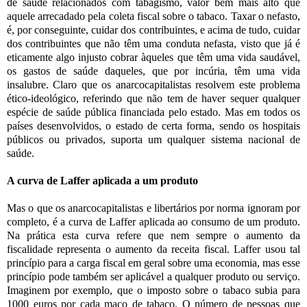
de saúde relacionados com tabagismo, valor bem mais alto que
aquele arrecadado pela coleta fiscal sobre o tabaco. Taxar o nefasto,
é, por conseguinte, cuidar dos contribuintes, e acima de tudo, cuidar
dos contribuintes que não têm uma conduta nefasta, visto que já é
eticamente algo injusto cobrar àqueles que têm uma vida saudável,
os gastos de saúde daqueles, que por incúria, têm uma vida
insalubre. Claro que os anarcocapitalistas resolvem este problema
ético-ideológico, referindo que não tem de haver sequer qualquer
espécie de saúde pública financiada pelo estado. Mas em todos os
países desenvolvidos, o estado de certa forma, sendo os hospitais
públicos ou privados, suporta um qualquer sistema nacional de
saúde.
A curva de Laffer aplicada a um produto
Mas o que os anarcocapitalistas e libertários por norma ignoram por
completo, é a curva de Laffer aplicada ao consumo de um produto.
Na prática esta curva refere que nem sempre o aumento da
fiscalidade representa o aumento da receita fiscal. Laffer usou tal
princípio para a carga fiscal em geral sobre uma economia, mas esse
princípio pode também ser aplicável a qualquer produto ou serviço.
Imaginem por exemplo, que o imposto sobre o tabaco subia para
1000 euros por cada maço de tabaco. O número de pessoas que