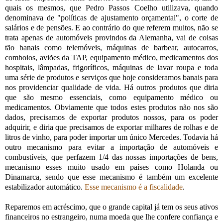
quais os mesmos, que Pedro Passos Coelho utilizava, quando
denominava de "políticas de ajustamento orçamental", o corte de
salários e de pensões. E ao contrário do que referem muitos, não se
trata apenas de automóveis provindos da Alemanha, vai de coisas
tão banais como telemóveis, máquinas de barbear, autocarros,
comboios, aviões da TAP, equipamento médico, medicamentos dos
hospitais, lâmpadas, frigoríficos, máquinas de lavar roupa e toda
uma série de produtos e serviços que hoje consideramos banais para
nos providenciar qualidade de vida. Há outros produtos que diria
que são mesmo essenciais, como equipamento médico ou
medicamentos. Obviamente que todos estes produtos não nos são
dados, precisamos de exportar produtos nossos, para os poder
adquirir, e diria que precisamos de exportar milhares de rolhas e de
litros de vinho, para poder importar um único Mercedes. Todavia há
outro mecanismo para evitar a importação de automóveis e
combustíveis, que perfazem 1/4 das nossas importações de bens,
mecanismo esses muito usado em países como Holanda ou
Dinamarca, sendo que esse mecanismo é também um excelente
estabilizador automático.
Esse mecanismo é a fiscalidade
.
Reparemos em acréscimo, que o grande capital já tem os seus ativos
financeiros no estrangeiro, numa moeda que lhe confere confiança e