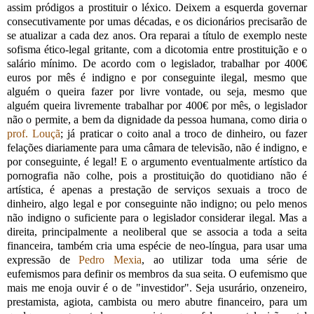
assim pródigos a prostituir o léxico. Deixem a esquerda governar
consecutivamente por umas décadas, e os dicionários precisarão de
se atualizar a cada dez anos. Ora reparai a título de exemplo neste
sofisma ético-legal gritante, com a dicotomia entre prostituição e o
salário mínimo. De acordo com o legislador, trabalhar por 400€
euros por mês é indigno e por conseguinte ilegal, mesmo que
alguém o queira fazer por livre vontade, ou seja, mesmo que
alguém queira livremente trabalhar por 400€ por mês, o legislador
não o permite, a bem da dignidade da pessoa humana, como diria o
prof. Louçã
; já praticar o coito anal a troco de dinheiro, ou fazer
felações diariamente para uma câmara de televisão, não é indigno, e
por conseguinte, é legal! E o argumento eventualmente artístico da
pornografia não colhe, pois a prostituição do quotidiano não é
artística, é apenas a prestação de serviços sexuais a troco de
dinheiro, algo legal e por conseguinte não indigno; ou pelo menos
não indigno o suficiente para o legislador considerar ilegal. Mas a
direita, principalmente a neoliberal que se associa a toda a seita
financeira, também cria uma espécie de neo-língua, para usar uma
expressão de
Pedro Mexia
, ao utilizar toda uma série de
eufemismos para definir os membros da sua seita. O eufemismo que
mais me enoja ouvir é o de "investidor". Seja usurário, onzeneiro,
prestamista, agiota, cambista ou mero abutre financeiro, para um