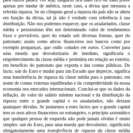
apenas por mudar de métrica, neste caso, a divisa que mensura a
referida riqueza. Se no cômputo geral a riqueza do país não se altera
em função da divisa, tal já não é verdade com referência à sua
distribuição. Não nos podemos esquecer, que os assalariados, classe
média e pensionistas têm um determinado valor de rendimentos
fixos e previsíveis, quer do estado sob diversas formas, quer do
patronato; assim como ativos financeiros nos bancos como por
exemplo poupanças,
que estão cotados em euros
. Converter para
uma moeda que desvalorizaria de imediato, significaria o
empobrecimento da classe média e proletária em relação ao exterior,
em benefício do patronato que exporta e das contas públicas. De
facto, sair do Euro e mudar para um Escudo que deprecie, significa
uma transferência de riqueza da classe média para o patronato, em
nome de contas externas equilibradas e da competitividade da nossa
economia nos mercados internacionais. Conclui-se que os dados da
inflação, do valor do salário mínimo nacional e da distribuição da
riqueza entre o grande capital e os assalariados, não deixam
quaisquer dúvidas. Se juntarmos a estes factos que o grande capital
tem os seus ativos financeiros no estrangeiro, o princípio axiomático
que qualquer pessoa de esquerda não pode jamais olvidar é muito
simples: sair do Euro, para uma moeda que desvalorize, significaria
obrigatoriamente
uma transferência de riqueza da classe média