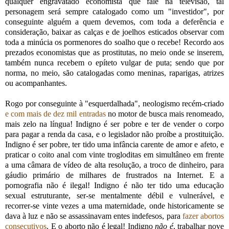
qualquer engravatado economista que fale na televisão, tal
personagem será sempre catalogado como um "investidor", por
conseguinte alguém a quem devemos, com toda a deferência e
consideração, baixar as calças e de joelhos esticados observar com
toda a minúcia os pormenores do soalho que o recebe! Recordo aos
prezados economistas que as prostitutas, no meio onde se inserem,
também nunca recebem o epíteto vulgar de puta; sendo que por
norma, no meio, são catalogadas como meninas, raparigas, atrizes
ou acompanhantes.
Rogo por conseguinte à "esquerdalhada", neologismo recém-criado
e com mais de dez mil entradas
no motor de busca mais renomeado,
mais zelo na língua! Indigno é ser pobre e ter de vender o corpo
para pagar a renda da casa, e o legislador não proíbe a prostituição.
Indigno é ser pobre, ter tido uma infância carente de amor e afeto, e
praticar o coito anal com vinte trogloditas em simultâneo em frente
a uma câmara de vídeo de alta resolução, a troco de dinheiro, para
gáudio primário de milhares de frustrados na Internet. E a
pornografia não é ilegal! Indigno é não ter tido uma educação
sexual estruturante, ser-se mentalmente débil e vulnerável, e
recorrer-se vinte vezes a uma maternidade, onde historicamente se
dava à luz e não se assassinavam entes indefesos, para
fazer abortos
consecutivos
. E o aborto não é legal! Indigno
não é
, trabalhar nove