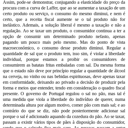
Assim, pode-se demonstrar, conjugando a elasticidade do preço da
procura com a curva de Laffer, que ao se aumentar a taxação de um
certo produto ou serviço, o consumo do mesmo diminui, e nem é
certo, que a receita fiscal aumente se o tal produto não for
inelástico. Ademais, a solução liberal é mesmo a taxação e não a
regulação. Ao se taxar um produto, o consumidor continua a ter a
opção de consumir um determinado produto nefasto, apenas
pagando um pouco mais pelo mesmo. Mas do ponto de vista
macroeconómico, o consumo desse produto diminui. Regular a
quantidade de sal que o produto tem, isso sim, é violar a liberdade
individual, porque estamos a proibir os consumidores de
consumirem as batatas fritas embaladas com sal. Da mesma forma
que o estado não deve por princípio regular a quantidade de álcool
na cerveja, no vinho ou nas bebidas espirituosas, deve apenas taxar
em conformidade, deixando ao privado a decisão de produzir pela
forma e meios que entender, tendo em consideração o quadro fiscal
presente. O governo de Portugal regulou o sal no pão, mas tal é
uma medida que viola a liberdade do indivíduo de querer, numa
determinada altura por algum motivo, comer pão com mais sal; e ao
contrário do que se diz, não pode posteriormente adicionar sal
porque o sal é adicionado aquando da cozedura do pão. Ao se taxar,
passam a existir vários tipos de pães à disposição do consumidor,
sendo que o salgado fica mais caro. As pessoas passam a optar