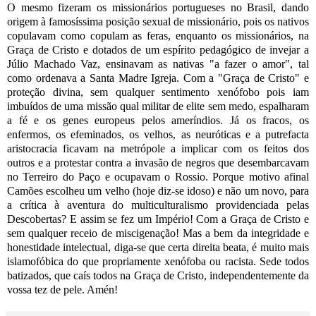
O mesmo fizeram os missionários portugueses no Brasil, dando
origem à famosíssima posição sexual de missionário, pois os nativos
copulavam como copulam as feras, enquanto os missionários, na
Graça de Cristo e dotados de um espírito pedagógico de invejar a
Júlio Machado Vaz, ensinavam as nativas "a fazer o amor", tal
como ordenava a Santa Madre Igreja. Com a "Graça de Cristo" e
proteção divina, sem qualquer sentimento xenófobo pois iam
imbuídos de uma missão qual militar de elite sem medo, espalharam
a fé e os genes europeus pelos ameríndios. Já os fracos, os
enfermos, os efeminados, os velhos, as neuróticas e a putrefacta
aristocracia ficavam na metrópole a implicar com os feitos dos
outros e a protestar contra a invasão de negros que desembarcavam
no Terreiro do Paço e ocupavam o Rossio. Porque motivo afinal
Camões escolheu um velho (hoje diz-se idoso) e não um novo, para
a crítica à aventura do multiculturalismo providenciada pelas
Descobertas? E assim se fez um Império! Com a Graça de Cristo e
sem qualquer receio de miscigenação! Mas a bem da integridade e
honestidade intelectual, diga-se que certa direita beata, é muito mais
islamofóbica do que propriamente xenófoba ou racista. Sede todos
batizados, que caís todos na Graça de Cristo, independentemente da
vossa tez de pele. Amén!