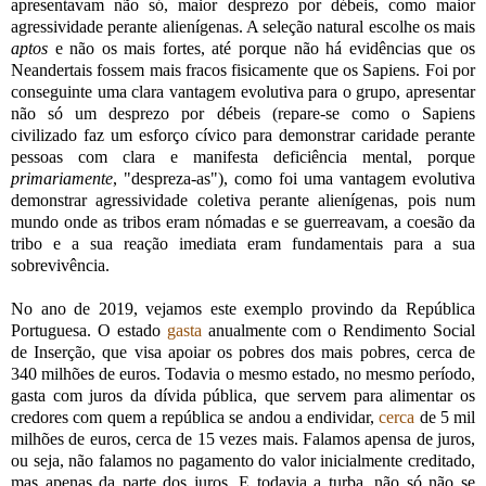
apresentavam não só, maior desprezo por débeis, como maior
agressividade perante alienígenas. A seleção natural escolhe os mais
aptos
e não os mais fortes, até porque não há evidências que os
Neandertais fossem mais fracos fisicamente que os Sapiens. Foi por
conseguinte uma clara vantagem evolutiva para o grupo, apresentar
não só um desprezo por débeis (repare-se como o Sapiens
civilizado faz um esforço cívico para demonstrar caridade perante
pessoas com clara e manifesta deficiência mental, porque
primariamente
, "despreza-as"), como foi uma vantagem evolutiva
demonstrar agressividade coletiva perante alienígenas, pois num
mundo onde as tribos eram nómadas e se guerreavam, a coesão da
tribo e a sua reação imediata eram fundamentais para a sua
sobrevivência.
No ano de 2019, vejamos este exemplo provindo da República
Portuguesa. O estado
gasta
anualmente com o Rendimento Social
de Inserção, que visa apoiar os pobres dos mais pobres, cerca de
340 milhões de euros. Todavia o mesmo estado, no mesmo período,
gasta com juros da dívida pública, que servem para alimentar os
credores com quem a república se andou a endividar,
cerca
de 5 mil
milhões de euros, cerca de 15 vezes mais. Falamos apensa de juros,
ou seja, não falamos no pagamento do valor inicialmente creditado,
mas apenas da parte dos juros. E todavia a turba, não só não se