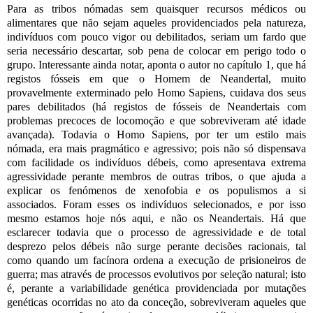
Para as tribos nómadas sem quaisquer recursos médicos ou
alimentares que não sejam aqueles providenciados pela natureza,
indivíduos com pouco vigor ou debilitados, seriam um fardo que
seria necessário descartar, sob pena de colocar em perigo todo o
grupo. Interessante ainda notar, aponta o autor no capítulo 1, que há
registos fósseis em que o Homem de Neandertal, muito
provavelmente exterminado pelo Homo Sapiens, cuidava dos seus
pares debilitados (há registos de fósseis de Neandertais com
problemas precoces de locomoção e que sobreviveram até idade
avançada). Todavia o Homo Sapiens, por ter um estilo mais
nómada, era mais pragmático e agressivo; pois não só dispensava
com facilidade os indivíduos débeis, como apresentava extrema
agressividade perante membros de outras tribos, o que ajuda a
explicar os fenómenos de xenofobia e os populismos a si
associados. Foram esses os indivíduos selecionados, e por isso
mesmo estamos hoje nós aqui, e não os Neandertais. Há que
esclarecer todavia que o processo de agressividade e de total
desprezo pelos débeis não surge perante decisões racionais, tal
como quando um facínora ordena a execução de prisioneiros de
guerra; mas através de processos evolutivos por seleção natural; isto
é, perante a variabilidade genética providenciada por mutações
genéticas ocorridas no ato da conceção, sobreviveram aqueles que