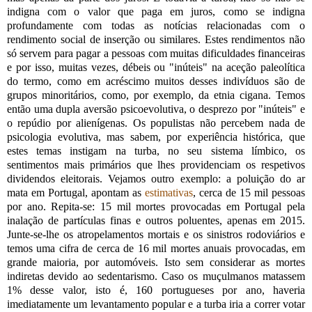
indigna com o valor que paga em juros, como se indigna
profundamente com todas as notícias relacionadas com o
rendimento social de inserção ou similares. Estes rendimentos não
só servem para pagar a pessoas com muitas dificuldades financeiras
e por isso, muitas vezes, débeis ou "inúteis" na aceção paleolítica
do termo, como em acréscimo muitos desses indivíduos são de
grupos minoritários, como, por exemplo, da etnia cigana. Temos
então uma dupla aversão psicoevolutiva, o desprezo por "inúteis" e
o repúdio por alienígenas. Os populistas não percebem nada de
psicologia evolutiva, mas sabem, por experiência histórica, que
estes temas instigam na turba, no seu sistema límbico, os
sentimentos mais primários que lhes providenciam os respetivos
dividendos eleitorais. Vejamos outro exemplo: a poluição do ar
mata em Portugal, apontam as
estimativas
, cerca de 15 mil pessoas
por ano. Repita-se: 15 mil mortes provocadas em Portugal pela
inalação de partículas finas e outros poluentes, apenas em 2015.
Junte-se-lhe os atropelamentos mortais e os sinistros rodoviários e
temos uma cifra de cerca de 16 mil mortes anuais provocadas, em
grande maioria, por automóveis. Isto sem considerar as mortes
indiretas devido ao sedentarismo. Caso os muçulmanos matassem
1% desse valor, isto é, 160 portugueses por ano, haveria
imediatamente um levantamento popular e a turba iria a correr votar