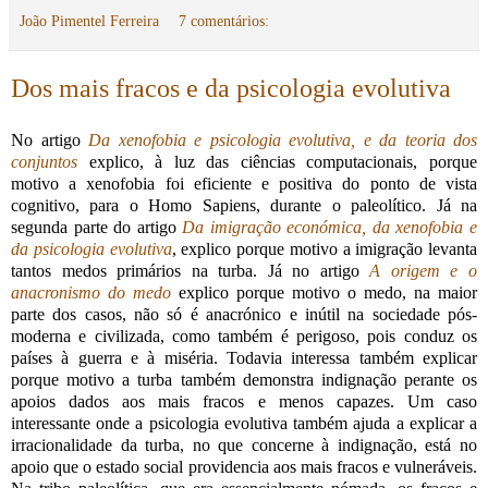
João Pimentel Ferreira
7 comentários:
Dos mais fracos e da psicologia evolutiva
No artigo
Da xenofobia e psicologia evolutiva, e da teoria dos
conjuntos
explico, à luz das ciências computacionais, porque
motivo a xenofobia foi eficiente e positiva do ponto de vista
cognitivo, para o Homo Sapiens, durante o paleolítico. Já na
segunda parte do artigo
Da imigração económica, da xenofobia e
da psicologia evolutiva
, explico porque motivo a imigração levanta
tantos medos primários na turba. Já no artigo
A origem e o
anacronismo do medo
explico porque motivo o medo, na maior
parte dos casos, não só é anacrónico e inútil na sociedade pós-
moderna e civilizada, como também é perigoso, pois conduz os
países à guerra e à miséria. Todavia interessa também explicar
porque motivo a turba também demonstra indignação perante os
apoios dados aos mais fracos e menos capazes. Um caso
interessante onde a psicologia evolutiva também ajuda a explicar a
irracionalidade da turba, no que concerne à indignação, está no
apoio que o estado social providencia aos mais fracos e vulneráveis.