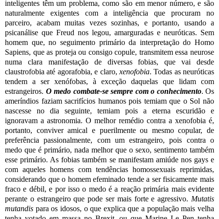
inteligentes têm um problema, como são em menor número, e são
naturalmente exigentes com a inteligência que procuram no
parceiro, acabam muitas vezes sozinhas, e portanto, usando a
psicanálise que Freud nos legou, amarguradas e neuróticas. Sem
homem que, no seguimento primário da interpretação do Homo
Sapiens, que as proteja ou consigo copule, transmitem essa neurose
numa clara manifestação de diversas fobias, que vai desde
claustrofobia até agorafobia, e claro,
xenofobia
. Todas as neuróticas
tendem a ser xenófobas, à exceção daquelas que lidam com
estrangeiros.
O medo combate-se sempre com o conhecimento
. Os
ameríndios faziam sacrifícios humanos pois temiam que o Sol não
nascesse no dia seguinte, temiam pois a eterna escuridão e
ignoravam a astronomia. O melhor remédio contra a xenofobia é,
portanto, conviver amical e puerilmente ou mesmo copular, de
preferência passionalmente, com um estrangeiro, pois contra o
medo que é primário, nada melhor que o sexo, sentimento também
esse primário. As fobias também se manifestam amiúde nos gays e
com aqueles homens com tendências homossexuais reprimidas,
considerando que o homem efeminado tende a ser fisicamente mais
fraco e débil, e por isso o medo é a reação primária mais evidente
perante o estrangeiro que pode ser mais forte e agressivo.
Mutatis
mutandis
para os idosos, o que explica que a população mais velha
tenha votado em massa no Brexit, ou que Marine Le Pen tenha