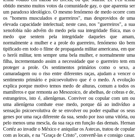
obtido mesmo muitos votos da comunidade gay, o que aparenta ser
um paradoxo ideológico. O mesmo fenómeno de medo ocorre com
os "homens musculados e guerreiros", mas desprovidos de uma
elevada capacidade intelectual; neste caso, nos "guerreiros", a sua
xenofobia não advém do medo pela sua integridade física, mas o
medo que sentem pela integridade daqueles que amam,
normalmente a mulher e a prole do guerreiro, fenómeno tão bem
tipificado em todo o filme de propaganda militar americana, em que
o herói militar, tem sempre uma bela mulher, e normalmente uma
filha, incrementando assim a necessidade que o guerreiro tem em
proteger a prole. Os sentimentos primários como o sexo, a
camaradagem ou o riso entre diferentes raças, ajudam a vencer o
sentimento primário e psicoevolutivo que é o medo. A evolução
explica porque motivo temos medo de alturas, comum a todos os
mamíferos e que remonta ao Mesozoico, de abelhas, de cobras e de,
estrangeiros, isto é, alienígenas. Conviver ou copular com um ou
uma alienígena combate esse medo, porque dá ao indivíduo a
sensação psicoevolutiva de se envolver ou poder espalhar os seus
genes por uma raça diferente da sua, sendo por isso uma vitória, ou
pelo menos uma mescla, da sua raça em função das demais. Hernan
Cortéz ao invadir o México e aniquilar os Astecas, tratou de copular
com as locais, e na "Graça de Cristo", convertê-las e consigo casar.