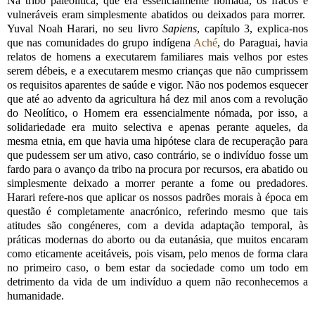
Na tribo paleolítica, que era essencialmente nómada, os fracos e
vulneráveis eram simplesmente abatidos ou deixados para morrer.
Yuval Noah Harari, no seu livro
Sapiens
, capítulo 3, explica-nos
que nas comunidades do grupo indígena
Aché
, do Paraguai, havia
relatos de homens a executarem familiares mais velhos por estes
serem débeis, e a executarem mesmo crianças que não cumprissem
os requisitos aparentes de saúde e vigor. Não nos podemos esquecer
que até ao advento da agricultura há dez mil anos com a revolução
do Neolítico, o Homem era essencialmente nómada, por isso, a
solidariedade era muito selectiva e apenas perante aqueles, da
mesma etnia, em que havia uma hipótese clara de recuperação para
que pudessem ser um ativo, caso contrário, se o indivíduo fosse um
fardo para o avanço da tribo na procura por recursos, era abatido ou
simplesmente deixado a morrer perante a fome ou predadores.
Harari refere-nos que aplicar os nossos padrões morais à época em
questão é completamente anacrónico, referindo mesmo que tais
atitudes são congéneres, com a devida adaptação temporal, às
práticas modernas do aborto ou da eutanásia, que muitos encaram
como eticamente aceitáveis, pois visam, pelo menos de forma clara
no primeiro caso, o bem estar da sociedade como um todo em
detrimento da vida de um indivíduo a quem não reconhecemos a
humanidade.