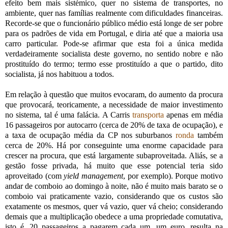
efeito bem mais sistémico, quer no sistema de transportes, no
ambiente, quer nas famílias realmente com dificuldades financeiras.
Recorde-se que o funcionário público médio está longe de ser pobre
para os padrões de vida em Portugal, e diria até que a maioria usa
carro particular. Pode-se afirmar que esta foi a única medida
verdadeiramente socialista deste governo, no sentido nobre e não
prostituído do termo; termo esse prostituído a que o partido, dito
socialista, já nos habituou a todos.
Em relação à questão que muitos evocaram, do aumento da procura
que provocará, teoricamente, a necessidade de maior investimento
no sistema, tal é uma falácia. A Carris
transporta
apenas em média
16 passageiros por autocarro (cerca de 20% de taxa de ocupação), e
a taxa de ocupação média da CP nos suburbanos
ronda
também
cerca de 20%. Há por conseguinte uma enorme capacidade para
crescer na procura, que está largamente subaproveitada. Aliás, se a
gestão fosse privada, há muito que esse potencial teria sido
aproveitado (com
yield management
, por exemplo). Porque motivo
andar de comboio ao domingo à noite, não é muito mais barato se o
comboio vai praticamente vazio, considerando que os custos são
exatamente os mesmos, quer vá vazio, quer vá cheio; considerando
demais que a multiplicação obedece a uma propriedade comutativa,
isto é, 20 passageiros a pagarem cada um, um euro, resulta na