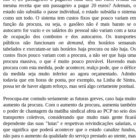
mesma receita que um passageiro a pagar 20 euros? Ademais, o
estado não subsidia o passe individual, o estado subsidia o sistema
como um todo. O sistema tem custos fixos que pouco variam em
função da procura, ou seja, o gasóleo não é mais barato se o
autocarro for vazio e os salários do pessoal não variam com a taxa
de ocupação dos comboios e dos autocarros. Os transportes
públicos não funcionam
on demand
, têm horários semanais
tabelados e executam-se tais horários haja procura ou não haja. Os
custos fixos pouco variam com a procura, a não ser que haja uma
procura massiva, o que é muito pouco provável. Havendo mais
procura com esta medida, pode acontecer, realço pode, que o défice
da medida seja muito inferior ao agora orçamentado. Admito
todavia que em horas de ponta, por exemplo, na Linha de Sintra,
possa ter de haver algum reforço, mas será algo certamente pontual.
Preocupa-me contudo seriamente as futuras greves, caso haja muito
aumento da procura. Com o aumento da procura, aumenta também
o poder de chantagem da matilha sindical afeta ao PCP no seio dos
transportes coletivos, considerando que muito mais gente ficará
dependente das suas "lutas" e respetivas reivindicações salariais, o
que significa que poderá acontecer que o estado canalize fundos,
não para o aumento da qualidade do serviço prestado ao utente, mas