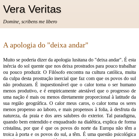
Vera Veritas
Domine, scribens me libero
A apologia do "deixa andar"
Muito se poderia dizer da apologia lusitana do "deixa andar". É esta
inércia do sol quente que nos deixa prostrados para pouco trabalhar
ou pouco produzir. O Filósofo encontra na cultura católica, muita
da culpa desta prostração inercial que faz com que os povos do sul
não produzam. É inquestionável que o calor torna o ser humano
menos produtivo, e é empiricamente atestável que o progresso de
uma nação é mais ou menos diretamente proporcional à latitude da
sua região geográfica. O calor meus caros, o calor torna os seres
menos propenso ao laboro, e mais propensos à folia, à desfruta da
natureza, da praia e dos ares salubres do exterior. Tal paradigma,
quando bem entendido e enquadrado na dialética, explica de forma
cristalina, por que é que os povos do norte da Europa não têm a
troica à porta e os povos do sul, a têm. É uma questão psicológica