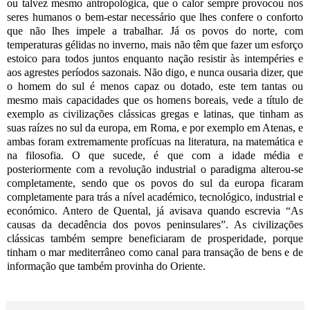
ou talvez mesmo antropológica, que o calor sempre provocou nos
seres humanos o bem-estar necessário que lhes confere o conforto
que não lhes impele a trabalhar. Já os povos do norte, com
temperaturas gélidas no inverno, mais não têm que fazer um esforço
estoico para todos juntos enquanto nação resistir às intempéries e
aos agrestes períodos sazonais. Não digo, e nunca ousaria dizer, que
o homem do sul é menos capaz ou dotado, este tem tantas ou
mesmo mais capacidades que os homens boreais, vede a título de
exemplo as civilizações clássicas gregas e latinas, que tinham as
suas raízes no sul da europa, em Roma, e por exemplo em Atenas, e
ambas foram extremamente profícuas na literatura, na matemática e
na filosofia. O que sucede, é que com a idade média e
posteriormente com a revolução industrial o paradigma alterou-se
completamente, sendo que os povos do sul da europa ficaram
completamente para trás a nível académico, tecnológico, industrial e
económico. Antero de Quental, já avisava quando escrevia “As
causas da decadência dos povos peninsulares”. As civilizações
clássicas também sempre beneficiaram de prosperidade, porque
tinham o mar mediterrâneo como canal para transação de bens e de
informação que também provinha do Oriente.