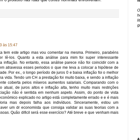
t
O
h
l
g
3 às 15:47
ta tem este artigo mas vou comentar na mesma. Primeiro, parabéns
er lê-los. Quanto a esta análise para mim foi super interessante
a inflação. No entanto, essa análise parece não foi coincidir com a
uem atravessa esses periodos o que me leva a colocar a hipótese de
ade. Por ex., o longo período de juros 0 e baixa inflação foi o melhor
ha vida. Tendo um CH a prestação foi muito baixa, e sendo a inflação
mente coberta pelos míseros aumentos salariais. Comparando com o
 atual, de juros altos e inflação alta, tenho muito mais restrições
eciação não é sentida em nenhum aspeto. Assim, do ponto de vista
 económico explicado no artigo está completamente errado e e é mais
ria mas depois falha aos indivíduos. Sinceramente, estou um
haver um dr economista que consiga validar as suas teorias com a
ssoas. Quão dificil será esse exercício? Até breve e que venham mais
A