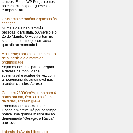
tempos. Fonte: WP Perguntemos
ao comum dos portugueses ou
europeus, ou...
O sistema petrodólar explicado às
crianças
Numa aldeia habitam três
pessoas, o Mustafá, o Américo e o
Zé do Mundo. O Mustafá tem no
seu quintal um poço com água,
que até ao momento t...
A diferença abismal entre o metro
de superfície e o metro de
profundidade
Sejamos factuais, para apregoar
a defesa da mobilidade
sustentável e acabar de vez com
a hegemonia do automóvel nas
grandes cidades. Aprese...
Ganham 2800€/mês, trabalham 4
horas por dia, têm 30 dias úteis
de férias, e fazem greve!
Trabalhadores do Metro de
Lisboa em greve Há pouco tempo
houve uma grande manifestação
denominada "Geração à Rasca"
que teve...
Laterais da Av. da Liberdade