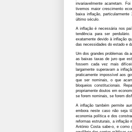
invariavelmente acarretam. Foi
tivemos maior crescimento econ
baixa inflação, particularment
último século.
A inflação é necessária nos p
tendência para ser perdulári
exatamente devido à inflação q
das necessidades do estado e d
Um dos grandes problemas da ad
as baixas taxas de juro que es
fossem cada vez mais difícei
largamente superavam a inflaçã
praticamente impossível aos gov
que ser nominais, o que acarr
bloqueios constitucionais. Re
propriamente doutos em economia
se forem nominais, se forem disf
A inflação também permite aum
embora neste caso não seja t
economia política e dos constra
reformas estruturais, a inflaçã
António Costa sabe-o, e como po
equilíbrio das contas públicas s