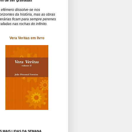
êm de ser gravadas
 efémero dissolve-se nos
orizontes da história, mas as obras
iterárias ficam para sempre perenes
rafadas nas rochas do infinito.
Vera Veritas em livro
S MAIS LIDAS DA SEMANA