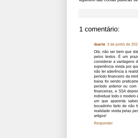
1 comentário:
duarte
3 de junho de 202
Olá, não sei bem que da
pelos textos. É um praz
considerar a vantagens d
experiência vivida por q
não ter aderência à realid
período financeiro da min
baixa foi sendo pratica
período anterior ou com o
financeiras, e SSA depr
individual todo o modelo
um que aparenta sabedo
bocadinho farto de não 
realidade vivida pelas pe
artigos!
Responder