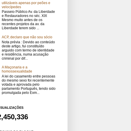
utilizáveis apenas por peões e
velocípedes
Passeio Público Av. da Liberdade
e Restauradores no séc. XIX
Mesmo muito antes de os
recentes projetos da av. da
Liberdade terem sido ...
ACP, declaro que não sou sócio
Nota prévia : Devido ao conteúdo
deste artigo, fui constituído
arguido com termo de identidade
e residência, numa acusação
criminal por dif...
A Maçonaria e a
homossexualidade
A lei do casamento entre pessoas
do mesmo sexo foi recentemente
votada e aprovada pelo
parlamento Português, tendo sido
promulgada pelo Exm...
ISUALIZAÇÕES
2,450,336