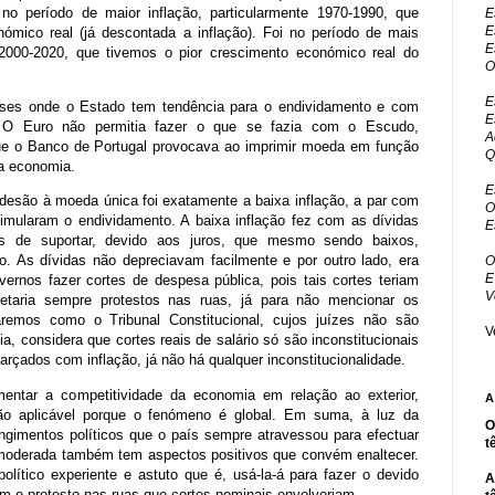
 no período de maior inflação, particularmente 1970-1990, que
E
E
ómico real (já descontada a inflação). Foi no período de mais
E
e 2000-2020, que tivemos o pior crescimento económico real do
O
E
aíses onde o Estado tem tendência para o endividamento e com
E
o. O Euro não permitia fazer o que se fazia com o Escudo,
A
ue o Banco de Portugal provocava ao imprimir moeda em função
Q
a economia.
E
esão à moeda única foi exatamente a baixa inflação, a par com
O
timularam o endividamento. A baixa inflação fez com as dívidas
E
s de suportar, devido aos juros, que mesmo sendo baixos,
o. As dívidas não depreciavam facilmente e por outro lado, era
O
E
ernos fazer cortes de despesa pública, pois tais cortes teriam
V
etaria sempre protestos nas ruas, já para não mencionar os
paremos como o Tribunal Constitucional, cujos juízes não são
V
, considera que cortes reais de salário só são inconstitucionais
arçados com inflação, já não há qualquer inconstitucionalidade.
entar a competitividade da economia em relação ao exterior,
A
ão aplicável porque o fenómeno é global. Em suma, à luz da
O
ngimentos políticos que o país sempre atravessou para efectuar
t
o moderada também tem aspectos positivos que convém enaltecer.
lítico experiente e astuto que é, usá-la-á para fazer o devido
A
em o protesto nas ruas que cortes nominais envolveriam.