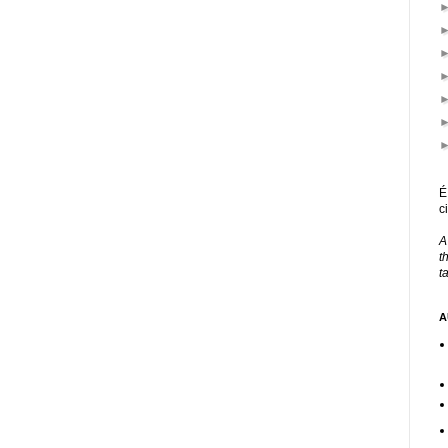
É
c
A
t
t
A