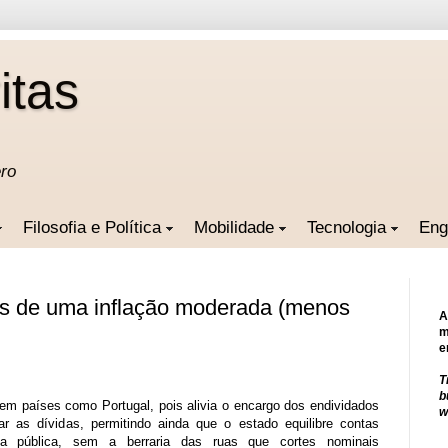
itas
ero
Filosofia e Política
Mobilidade
Tecnologia
Eng
os de uma inflação moderada (menos
A
m
e
T
b
 em países como Portugal, pois alivia o encargo dos endividados
w
ar as dívidas, permitindo ainda que o estado equilibre contas
sa pública, sem a berraria das ruas que cortes nominais