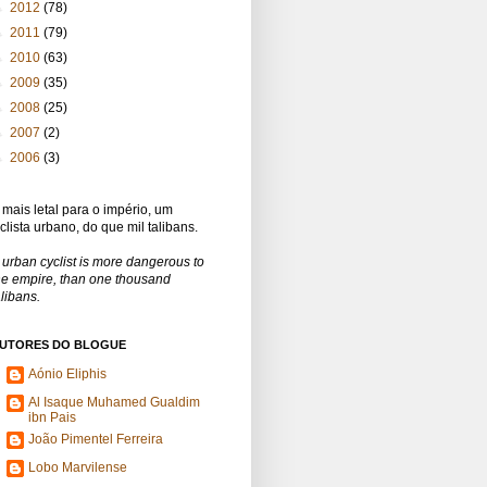
►
2012
(78)
►
2011
(79)
►
2010
(63)
►
2009
(35)
►
2008
(25)
►
2007
(2)
►
2006
(3)
 mais letal para o império, um
iclista urbano, do que mil talibans.
 urban cyclist is more dangerous to
he empire, than one thousand
alibans.
UTORES DO BLOGUE
Aónio Eliphis
Al Isaque Muhamed Gualdim
ibn Pais
João Pimentel Ferreira
Lobo Marvilense