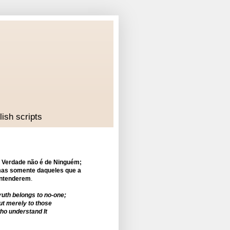
lish scripts
 Verdade não é de Ninguém;
as somente daqueles que a
ntenderem
.
ruth belongs to no-one;
ut merely to those
ho understand It