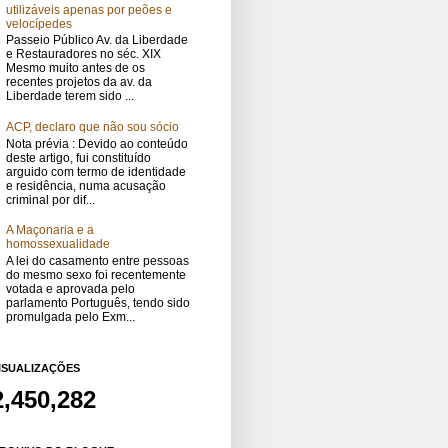
utilizáveis apenas por peões e
velocípedes
Passeio Público Av. da Liberdade
e Restauradores no séc. XIX
Mesmo muito antes de os
recentes projetos da av. da
Liberdade terem sido ...
ACP, declaro que não sou sócio
Nota prévia : Devido ao conteúdo
deste artigo, fui constituído
arguido com termo de identidade
e residência, numa acusação
criminal por dif...
A Maçonaria e a
homossexualidade
A lei do casamento entre pessoas
do mesmo sexo foi recentemente
votada e aprovada pelo
parlamento Português, tendo sido
promulgada pelo Exm...
ISUALIZAÇÕES
2,450,282