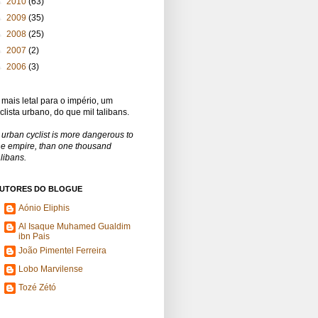
►
2010
(63)
►
2009
(35)
►
2008
(25)
►
2007
(2)
►
2006
(3)
 mais letal para o império, um
iclista urbano, do que mil talibans.
 urban cyclist is more dangerous to
he empire, than one thousand
alibans.
UTORES DO BLOGUE
Aónio Eliphis
Al Isaque Muhamed Gualdim
ibn Pais
João Pimentel Ferreira
Lobo Marvilense
Tozé Zétó