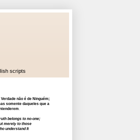
lish scripts
 Verdade não é de Ninguém;
as somente daqueles que a
ntenderem
.
ruth belongs to no-one;
ut merely to those
ho understand It