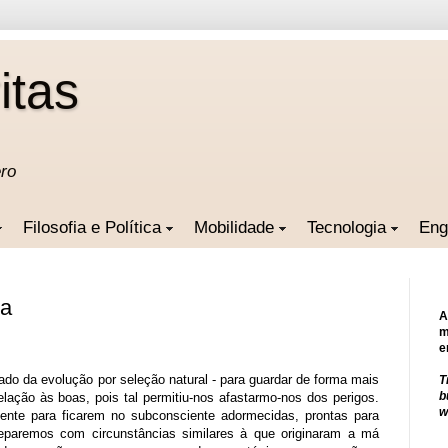
itas
ero
Filosofia e Política
Mobilidade
Tecnologia
Eng
ia
A
m
e
ado da evolução por seleção natural - para guardar de forma mais
T
b
ação às boas, pois tal permitiu-nos afastarmo-nos dos perigos.
w
ente para ficarem no subconsciente adormecidas, prontas para
paremos com circunstâncias similares à que originaram a má