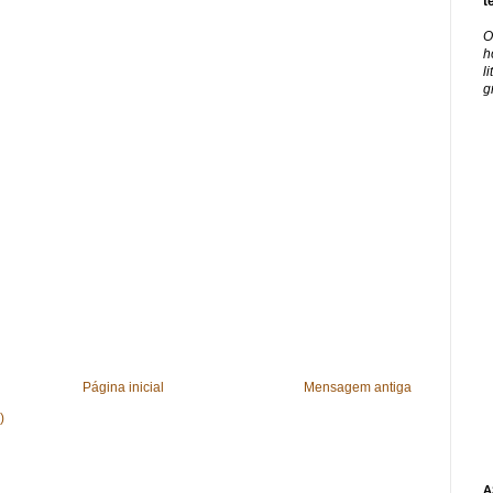
t
O
h
l
g
Página inicial
Mensagem antiga
)
A