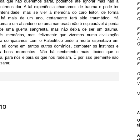
rida que não queremos sarar, podemos até ignorar mas não a
E
ntirmos dor. A tal experiência chamamos de trauma e pode ter
E
intensidade, mas se vier à memória do caro leitor, de forma
E
u há mais de um ano, certamente terá sido traumático. Há
O
trauma e um abandono de uma namorada não é equiparável à perda
E
 de uma guerra sangrenta, mas não deixa de ser um trauma.
E
ás memórias, mas felizmente que vivemos numa civilização
A
a comparamos com o Paleolítico onde a morte espreitava em
Q
, tal como em tantos outros domínios, combater os instintos e
os bons momentos. Não há sentimento mais tóxico que o
E
a, para nós e para os que nos rodeiam. É por isso premente não
O
sarar.
E
O
E
V
V
io
A
O
t
A