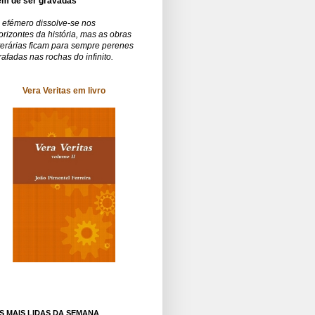
êm de ser gravadas
 efémero dissolve-se nos
orizontes da história, mas as obras
iterárias ficam para sempre perenes
rafadas nas rochas do infinito.
Vera Veritas em livro
S MAIS LIDAS DA SEMANA