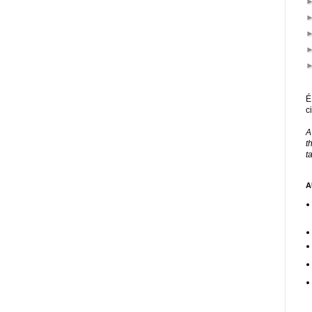
É
c
A
t
t
A