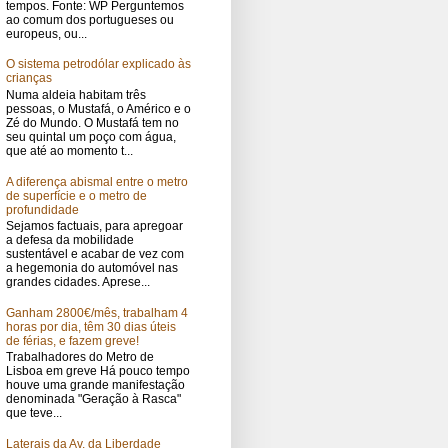
tempos. Fonte: WP Perguntemos
ao comum dos portugueses ou
europeus, ou...
O sistema petrodólar explicado às
crianças
Numa aldeia habitam três
pessoas, o Mustafá, o Américo e o
Zé do Mundo. O Mustafá tem no
seu quintal um poço com água,
que até ao momento t...
A diferença abismal entre o metro
de superfície e o metro de
profundidade
Sejamos factuais, para apregoar
a defesa da mobilidade
sustentável e acabar de vez com
a hegemonia do automóvel nas
grandes cidades. Aprese...
Ganham 2800€/mês, trabalham 4
horas por dia, têm 30 dias úteis
de férias, e fazem greve!
Trabalhadores do Metro de
Lisboa em greve Há pouco tempo
houve uma grande manifestação
denominada "Geração à Rasca"
que teve...
Laterais da Av. da Liberdade