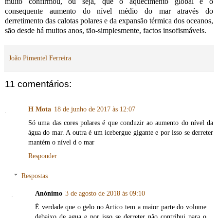
muito confirmou, ou seja, que o aquecimento global e o
consequente aumento do nível médio do mar através do
derretimento das calotas polares e da expansão térmica dos oceanos,
são desde há muitos anos, tão-simplesmente, factos insofismáveis.
João Pimentel Ferreira
11 comentários:
H Mota
18 de junho de 2017 às 12:07
Só uma das cores polares é que conduzir ao aumento do nível da
água do mar. A outra é um icebergue gigante e por isso se derreter
mantém o nível d o mar
Responder
Respostas
Anónimo
3 de agosto de 2018 às 09:10
É verdade que o gelo no Artico tem a maior parte do volume
debaixo de agua e por isso se derreter não contribui para o