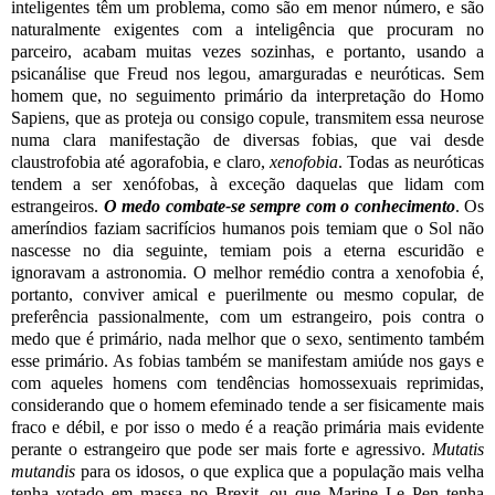
inteligentes têm um problema, como são em menor número, e são
naturalmente exigentes com a inteligência que procuram no
parceiro, acabam muitas vezes sozinhas, e portanto, usando a
psicanálise que Freud nos legou, amarguradas e neuróticas. Sem
homem que, no seguimento primário da interpretação do Homo
Sapiens, que as proteja ou consigo copule, transmitem essa neurose
numa clara manifestação de diversas fobias, que vai desde
claustrofobia até agorafobia, e claro,
xenofobia
. Todas as neuróticas
tendem a ser xenófobas, à exceção daquelas que lidam com
estrangeiros.
O medo combate-se sempre com o conhecimento
. Os
ameríndios faziam sacrifícios humanos pois temiam que o Sol não
nascesse no dia seguinte, temiam pois a eterna escuridão e
ignoravam a astronomia. O melhor remédio contra a xenofobia é,
portanto, conviver amical e puerilmente ou mesmo copular, de
preferência passionalmente, com um estrangeiro, pois contra o
medo que é primário, nada melhor que o sexo, sentimento também
esse primário. As fobias também se manifestam amiúde nos gays e
com aqueles homens com tendências homossexuais reprimidas,
considerando que o homem efeminado tende a ser fisicamente mais
fraco e débil, e por isso o medo é a reação primária mais evidente
perante o estrangeiro que pode ser mais forte e agressivo.
Mutatis
mutandis
para os idosos, o que explica que a população mais velha
tenha votado em massa no Brexit, ou que Marine Le Pen tenha