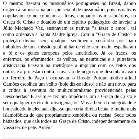
O mesmo fizeram os missionários portugueses no Brasil, dando
origem à famosíssima posição sexual de missionário, pois os nativos
copulavam como copulam as feras, enquanto os missionários, na
Graça de Cristo e dotados de um espírito pedagógico de invejar a
Júlio Machado Vaz, ensinavam as nativas "a fazer o amor", tal
como ordenava a Santa Madre Igreja. Com a "Graça de Cristo" e
proteção divina, sem qualquer sentimento xenófobo pois iam
imbuídos de uma missão qual militar de elite sem medo, espalharam
a fé e os genes europeus pelos ameríndios. Já os fracos, os
enfermos, os efeminados, os velhos, as neuróticas e a putrefacta
aristocracia ficavam na metrópole a implicar com os feitos dos
outros e a protestar contra a invasão de negros que desembarcavam
no Terreiro do Paço e ocupavam o Rossio. Porque motivo afinal
Camões escolheu um velho (hoje diz-se idoso) e não um novo, para
a crítica à aventura do multiculturalismo providenciada pelas
Descobertas? E assim se fez um Império! Com a Graça de Cristo e
sem qualquer receio de miscigenação! Mas a bem da integridade e
honestidade intelectual, diga-se que certa direita beata, é muito mais
islamofóbica do que propriamente xenófoba ou racista. Sede todos
batizados, que caís todos na Graça de Cristo, independentemente da
vossa tez de pele. Amén!