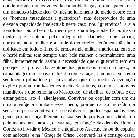
obtido mesmo muitos votos da comunidade gay, o que aparenta ser
um paradoxo ideológico. O mesmo fenómeno de medo ocorre com
os "homens musculados e guerreiros", mas desprovidos de uma
elevada capacidade intelectual; neste caso, nos "guerreiros", a sua
xenofobia não advém do medo pela sua integridade física, mas o
medo que sentem pela integridade daqueles que amam,
normalmente a mulher e a prole do guerreiro, fenómeno tão bem
tipificado em todo o filme de propaganda militar americana, em que
o herói militar, tem sempre uma bela mulher, e normalmente uma
filha, incrementando assim a necessidade que o guerreiro tem em
proteger a prole. Os sentimentos primários como o sexo, a
camaradagem ou o riso entre diferentes raças, ajudam a vencer o
sentimento primário e psicoevolutivo que é o medo. A evolução
explica porque motivo temos medo de alturas, comum a todos os
mamíferos e que remonta ao Mesozoico, de abelhas, de cobras e de,
estrangeiros, isto é, alienígenas. Conviver ou copular com um ou
uma alienígena combate esse medo, porque dá ao indivíduo a
sensação psicoevolutiva de se envolver ou poder espalhar os seus
genes por uma raça diferente da sua, sendo por isso uma vitória, ou
pelo menos uma mescla, da sua raça em função das demais. Hernan
Cortéz ao invadir o México e aniquilar os Astecas, tratou de copular
com as locais, e na "Graça de Cristo", convertê-las e consigo casar.