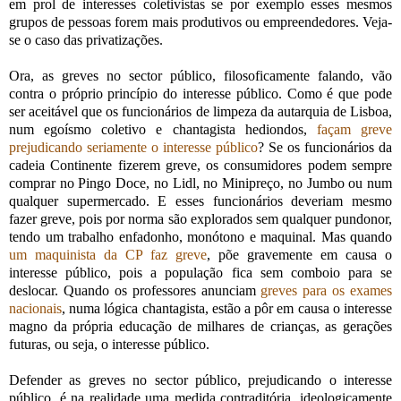
em prol de interesses coletivistas se por exemplo esses mesmos
grupos de pessoas forem mais produtivos ou empreendedores. Veja-
se o caso das privatizações.
Ora, as greves no sector público, filosoficamente falando, vão
contra o próprio princípio do interesse público. Como é que pode
ser aceitável que os funcionários de limpeza da autarquia de Lisboa,
num egoísmo coletivo e chantagista hediondos,
façam greve
prejudicando seriamente o interesse público
? Se os funcionários da
cadeia Continente fizerem greve, os consumidores podem sempre
comprar no Pingo Doce, no Lidl, no Minipreço, no Jumbo ou num
qualquer supermercado. E esses funcionários deveriam mesmo
fazer greve, pois por norma são explorados sem qualquer pundonor,
tendo um trabalho enfadonho, monótono e maquinal. Mas quando
um maquinista da CP faz greve
, põe gravemente em causa o
interesse público, pois a população fica sem comboio para se
deslocar. Quando os professores anunciam
greves para os exames
nacionais
, numa lógica chantagista, estão a pôr em causa o interesse
magno da própria educação de milhares de crianças, as gerações
futuras, ou seja, o interesse público.
Defender as greves no sector público, prejudicando o interesse
público, é na realidade uma medida contraditória, ideologicamente