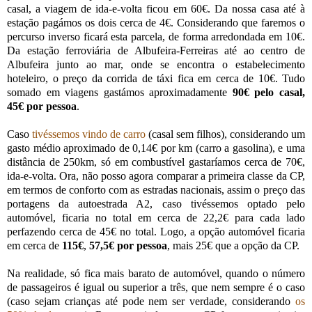
casal, a viagem de ida-e-volta ficou em 60€. Da nossa casa até à
estação pagámos os dois cerca de 4€. Considerando que faremos o
percurso inverso ficará esta parcela, de forma arredondada em 10€.
Da estação ferroviária de Albufeira-Ferreiras até ao centro de
Albufeira junto ao mar, onde se encontra o estabelecimento
hoteleiro, o preço da corrida de táxi fica em cerca de 10€. Tudo
somado em viagens gastámos aproximadamente
90€ pelo casal,
45€ por pessoa
.
Caso
tivéssemos vindo de carro
(casal sem filhos), considerando um
gasto médio aproximado de 0,14€ por km (carro a gasolina), e uma
distância de 250km, só em combustível gastaríamos cerca de 70€,
ida-e-volta. Ora, não posso agora comparar a primeira classe da CP,
em termos de conforto com as estradas nacionais, assim o preço das
portagens da autoestrada A2, caso tivéssemos optado pelo
automóvel, ficaria no total em cerca de 22,2€ para cada lado
perfazendo cerca de 45€ no total. Logo, a opção automóvel ficaria
em cerca de
115€
,
57,5€ por pessoa
, mais 25€ que a opção da CP.
Na realidade, só fica mais barato de automóvel, quando o número
de passageiros é igual ou superior a três, que nem sempre é o caso
(caso sejam crianças até pode nem ser verdade, considerando
os