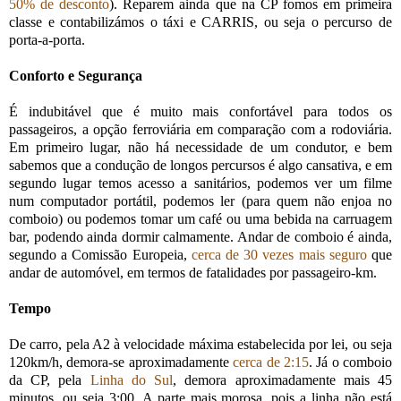
50% de desconto
). Reparem ainda que na CP fomos em primeira
classe e contabilizámos o táxi e CARRIS, ou seja o percurso de
porta-a-porta.
Conforto e Segurança
É indubitável que é muito mais confortável para todos os
passageiros, a opção ferroviária em comparação com a rodoviária.
Em primeiro lugar, não há necessidade de um condutor, e bem
sabemos que a condução de longos percursos é algo cansativa, e em
segundo lugar temos acesso a sanitários, podemos ver um filme
num computador portátil, podemos ler (para quem não enjoa no
comboio) ou podemos tomar um café ou uma bebida na carruagem
bar, podendo ainda dormir calmamente. Andar de comboio é ainda,
segundo a Comissão Europeia,
cerca de 30 vezes mais seguro
que
andar de automóvel, em termos de fatalidades por passageiro-km.
Tempo
De carro, pela A2 à velocidade máxima estabelecida por lei, ou seja
120km/h, demora-se aproximadamente
cerca de 2:15
. Já o comboio
da CP, pela
Linha do Sul
, demora aproximadamente mais 45
minutos, ou seja 3:00. A parte mais morosa, pois a linha não está