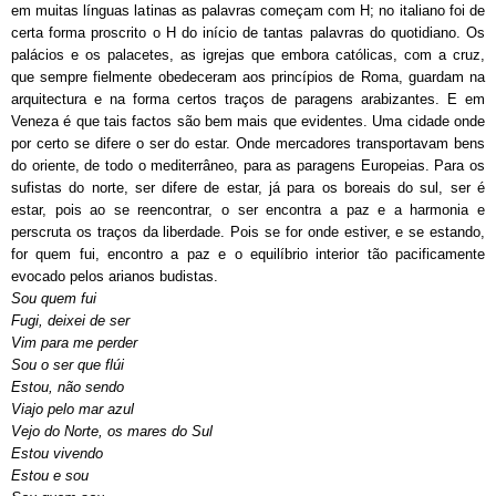
em muitas línguas latinas as palavras começam com H; no italiano foi de
certa forma proscrito o H do início de tantas palavras do quotidiano. Os
palácios e os palacetes, as igrejas que embora católicas, com a cruz,
que sempre fielmente obedeceram aos princípios de Roma, guardam na
arquitectura e na forma certos traços de paragens arabizantes. E em
Veneza é que tais factos são bem mais que evidentes. Uma cidade onde
por certo se difere o ser do estar. Onde mercadores transportavam bens
do oriente, de todo o mediterrâneo, para as paragens Europeias. Para os
sufistas do norte, ser difere de estar, já para os boreais do sul, ser é
estar, pois ao se reencontrar, o ser encontra a paz e a harmonia e
perscruta os traços da liberdade. Pois se for onde estiver, e se estando,
for quem fui, encontro a paz e o equilíbrio interior tão pacificamente
evocado pelos arianos budistas.
Sou quem fui
Fugi, deixei de ser
Vim para me perder
Sou o ser que flúi
Estou, não sendo
Viajo pelo mar azul
Vejo do Norte, os mares do Sul
Estou vivendo
Estou e sou