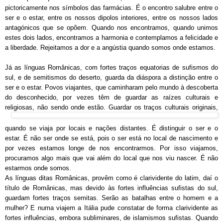
pictoricamente nos símbolos das farmácias. É o encontro salubre entre o
ser e o estar, entre os nossos dipolos interiores, entre os nossos lados
antagónicos que se opõem. Quando nos encontramos, quando unimos
estes dois lados, encontramos a harmonia e contemplamos a felicidade e
a liberdade. Rejeitamos a dor e a angústia quando somos onde estamos.
Já as línguas Românicas, com fortes traços equatorias de sufismos do
sul, e de semitismos do
deserto, guarda da diáspora a distinção entre o
ser e o estar. Povos viajantes, que caminharam pelo mundo à descoberta
do desconhecido, por vezes têm de guardar as raízes culturais e
religiosas, não sendo onde estão. Guarda
r os traços culturais originais,
quando se viaja por locais e nações distantes. É distinguir o ser e o
estar. É não ser onde se está, pois o ser está no local de nascimento e
por vezes estamos longe de nos encontrarmos. Por isso viajamos,
procuramos algo mais que vai além do local que nos viu nascer. É não
estarmos onde somos.
As línguas ditas Românicas, provêm como é clarividente do latim, daí o
título de Românicas, mas devido às fortes influências sufistas do sul,
guardam fortes traços semitas. Serão as batalhas entre o homem e a
mulher? E numa viajem a Itália pude constatar de forma clarividente as
fortes influências, embora subliminares, de islamismos sufistas. Quando