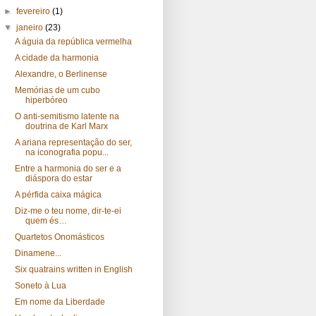
►
fevereiro
(1)
▼
janeiro
(23)
A águia da república vermelha
A cidade da harmonia
Alexandre, o Berlinense
Memórias de um cubo
hiperbóreo
O anti-semitismo latente na
doutrina de Karl Marx
A ariana representação do ser,
na iconografia popu...
Entre a harmonia do ser e a
diáspora do estar
A pérfida caixa mágica
Diz-me o teu nome, dir-te-ei
quem és…
Quartetos Onomásticos
Dinamene...
Six quatrains written in English
Soneto à Lua
Em nome da Liberdade