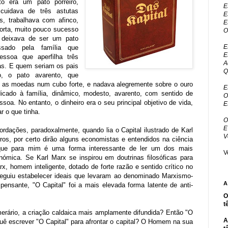
to era um pato porreiro,
E
cuidava de três astutas
E
s, trabalhava com afinco,
E
orta, muito pouco sucesso
O
 deixava de ser um pato
E
essado pela família que
E
essoa que aperfilha três
A
as. E quem seriam os pais
Q
o, o pato avarento, que
 as moedas num cubo forte, e nadava alegremente sobre o ouro
E
icado à família, dinâmico, modesto, avarento, com sentido de
O
soa. No entanto, o dinheiro era o seu principal objetivo de vida,
E
 o que tinha.
O
E
rdações, paradoxalmente, quando lia o Capital ilustrado de Karl
V
rros, por certo dirão alguns economistas e entendidos na ciência
ei que para mim é uma forma interessante de ler um dos mais
V
nómica. Se Karl Marx se inspirou em doutrinas filosóficas para
arx, homem inteligente, dotado de forte razão e sentido crítico no
nseguiu estabelecer ideais que levaram ao denominado Marxismo-
A
ensante, "O Capital" foi a mais elevada forma latente de anti-
O
t
erário, a criação caldaica mais amplamente difundida? Então "O
A
quê escrever "O Capital" para afrontar o capital? O Homem na sua