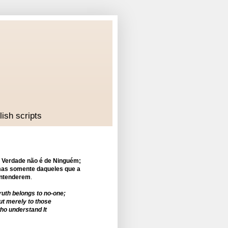
lish scripts
 Verdade não é de Ninguém;
as somente daqueles que a
ntenderem
.
ruth belongs to no-one;
ut merely to those
ho understand It