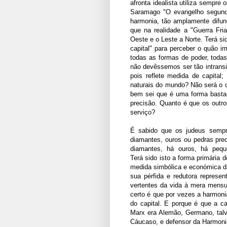
afronta idealista utiliza semp
Saramago "O evangelho segundo
harmonia, tão amplamente difun
que na realidade a "Guerra Fria
Oeste e o Leste a Norte. Terá 
capital" para perceber o quão im
todas as formas de poder, todas
não devêssemos ser tão intransi
pois reflete medida de capita
naturais do mundo? Não será o 
bem sei que é uma forma bastan
precisão. Quanto é que os outr
serviço?
É
sabido que os judeus sempr
diamantes, ouros ou pedras pre
diamantes, há ouros, há peque
Terá sido isto a forma primária d
medida simbólica e económica da
sua pérfida e redutora represen
vertentes da vida à mera mensu
certo é que por vezes a harmonia
do capital. E porque é que a c
Marx era Alemão, Germano, talv
Cáucaso, e defensor da Harmonia 