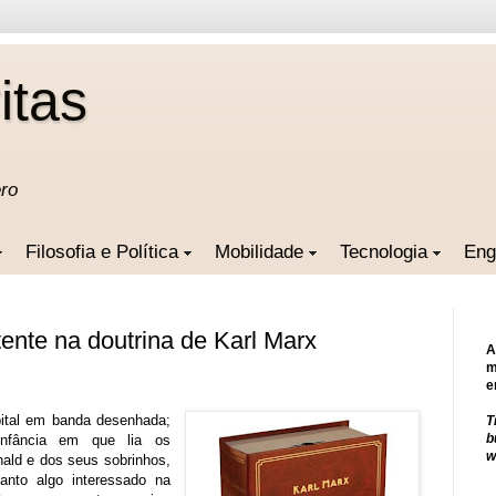
itas
ero
Filosofia e Política
Mobilidade
Tecnologia
Eng
tente na doutrina de Karl Marx
A
m
e
pital em banda desenhada;
T
b
nfância em que lia os
w
ald e dos seus sobrinhos,
anto algo interessado na