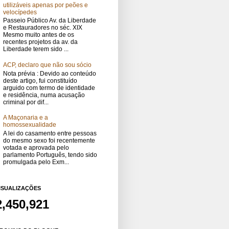
utilizáveis apenas por peões e
velocípedes
Passeio Público Av. da Liberdade
e Restauradores no séc. XIX
Mesmo muito antes de os
recentes projetos da av. da
Liberdade terem sido ...
ACP, declaro que não sou sócio
Nota prévia : Devido ao conteúdo
deste artigo, fui constituído
arguido com termo de identidade
e residência, numa acusação
criminal por dif...
A Maçonaria e a
homossexualidade
A lei do casamento entre pessoas
do mesmo sexo foi recentemente
votada e aprovada pelo
parlamento Português, tendo sido
promulgada pelo Exm...
ISUALIZAÇÕES
2,450,921