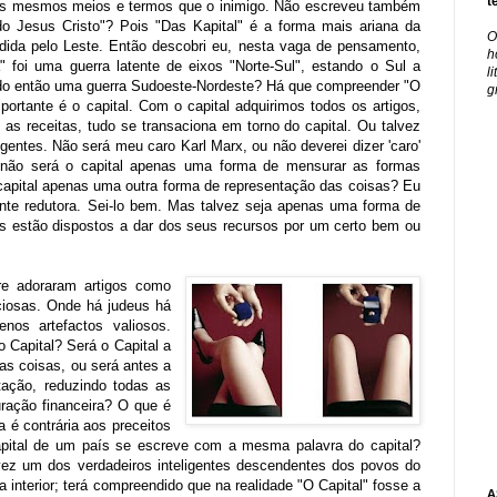
t
re os mesmos meios e termos que o inimigo. Não escreveu também
 Jesus Cristo"? Pois "Das Kapital" é a forma mais ariana da
O
dida pelo Leste. Então descobri eu, nesta vaga de pensamento,
h
" foi uma guerra latente de eixos "Norte-Sul", estando o Sul a
l
sido então uma guerra Sudoeste-Nordeste? Há que compreender "O
g
portante é o capital. Com o capital adquirimos todos os artigos,
 as receitas, tudo se transaciona em torno do capital. Ou talvez
gentes. Não será meu caro Karl Marx, ou não deverei dizer 'caro'
l; não será o capital apenas uma forma de mensurar as formas
capital apenas uma outra forma de representação das coisas? Eu
te redutora. Sei-lo bem. Mas talvez seja apenas uma forma de
os estão dispostos a dar dos seus recursos por um certo bem ou
e adoraram artigos como
ciosas. Onde há judeus há
nos artefactos valiosos.
o Capital? Será o Capital a
s coisas, ou será antes a
tação, reduzindo todas as
ração financeira? O que é
 é contrária aos preceitos
apital de um país se escreve com a mesma palavra do capital?
ez um dos verdadeiros inteligentes descendentes dos povos do
interior; terá compreendido que na realidade "O Capital" fosse a
A