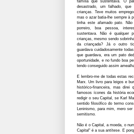
família que sustentava. O pa
desastrado, um falhado, que 
crianças. Teve muitos emprego
mas o azar batia-lhe sempre à p
tinha este afamado pato. Não
porreiro, boa pessoa, inter
sustentava. Não é qualquer p
crianças, mesmo sendo sobrinh
da criançada? Já o outro ti
guardava cuidadosamente todas
que guardava, era um pato ded
oportunidade, e no fundo boa pes
tendo conseguido assim amealhar
E lembro-me de todas estas reco
Marx. Um livro para leigos e bu
histórico-financeira, mas dir
famosos ícones da história eco
redigir o seu Capital, se Karl M
sentido filosófico do termo co
Leninismo, para mim, mero ser p
semitismo.
Não é o Capital, a moeda, o num
Capital" é a sua antítese. E por